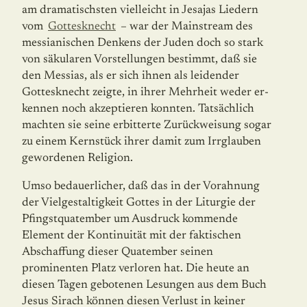
am dramatischsten viel­leicht in Jesajas Liedern
vom
Gottesknecht
– war der Mainstream des
messianischen Den­kens der Juden doch so stark
von säkularen Vorstellungen bestimmt, daß sie
den Messias, als er sich ihnen als leidender
Gottesknecht zeigte, in ihrer Mehrheit weder er­
kennen noch akzeptieren konnten. Tatsächlich
machten sie seine erbitterte Zurückwei­sung sogar
zu einem Kernstück ihrer damit zum Irrglauben
gewordenen Religion.
Umso bedauerlicher, daß das in der Vorahnung
der Vielgestaltigkeit Gottes in der Litur­gie der
Pfingstquatember um Ausdruck kommende
Element der Kontinuität mit der fak­tischen
Abschaffung dieser Quatember seinen
prominenten Platz verloren hat. Die heute an
diesen Tagen gebotenen Lesungen aus dem Buch
Jesus Sirach können diesen Verlust in keiner