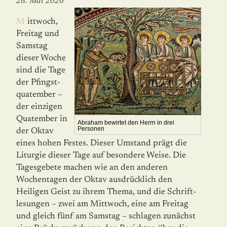
28. Mai 2026
Mittwoch,
Freitag und
Samstag
dieser Woche
sind die Tage
der Pfingst­
qua­tember –
der einzigen
Quatember in
Abraham bewirtet den Herrn in drei
Personen
der Oktav
eines hohen Festes. Dieser Umstand prägt die
Liturgie dieser Tage auf besondere Weise. Die
Tagesgebete machen wie an den ande­ren
Wochentagen der Oktav ausdrücklich den
Heiligen Geist zu ihrem Thema, und die Schrift­
lesungen – zwei am Mittwoch, eine am Freitag
und gleich fünf am Samstag – schlagen zunächst