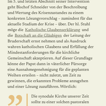
Im 5. und letzten Abschnitt seiner Intervention
geht Bischof Schneider von der Beschrei­bung
und Wertung des Krisenzustandes zu einem
konkreten Lösungsvorschlag – zumin­dest für das
aktuelle Stadium der Krise – über. Der hl. Stuhl
möge die
Katholische Glau­benserklärung
und
die
Botschaft an die Gläubigen
der Leitung der
Bruderschaft ernst nehmen und als Ausdruck
wahren katholischen Glaubens und Erfüllung der
Mindest­an­forderungen für die kirchliche
Gemeinschaft akzeptieren. Auf dieser Grundlage
könne der Papst dann in väterlicher Fürsorge
eine Ausnahmegenehmigung für die geplanten
Weihen erteilen – nicht zuletzt, um Zeit zu
gewinnen, die erkannten Probleme anzu­ge­hen
und einer Lösung zuzuführen. Wörtlich:
Die synodale Kirche unserer Zeit
sollte zu einer solchen pastoralen