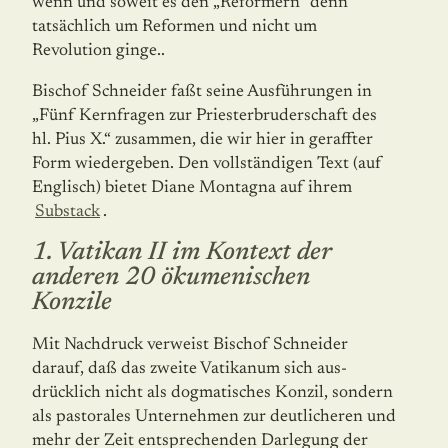
wenn und soweit es den „Reformern“ denn
tatsächlich um Reformen und nicht um
Revolution ginge..
Bischof Schneider faßt seine Ausführungen in
„Fünf Kernfragen zur Priester­bruder­schaft des
hl. Pius X.“ zusammen, die wir hier in geraffter
Form wiedergeben. Den voll­ständigen Text (auf
Englisch) bietet Diane Montagna auf ihrem
Substack
.
1. Vatikan II im Kontext der
anderen 20 ökumenischen
Konzile
Mit Nachdruck verweist Bischof Schneider
darauf, daß das zweite Vatikanum sich aus­
drücklich nicht als dogmatisches Konzil, sondern
als pastorales Unternehmen zur deut­licheren und
mehr der Zeit entsprechenden Darlegung der