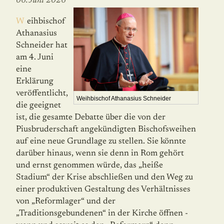
06. Juni 2026
Weihbischof
Athanasius
Schneider hat
am 4. Juni
eine
Erklärung
veröffent­licht,
Weihbischof Athanasius Schneider
die geeignet
ist, die gesamte Debatte über die von der
Piusbruderschaft ange­kündigten Bischofsweihen
auf eine neue Grund­lage zu stellen. Sie könnte
darüber hinaus, wenn sie denn in Rom gehört
und ernst genommen wür­de, das „heiße
Stadium“ der Krise abschlie­ßen und den Weg zu
einer produktiven Gestal­tung des Verhältnisses
von „Reformlager“ und der
„Traditionsgebundenen“ in der Kirche öff­nen -