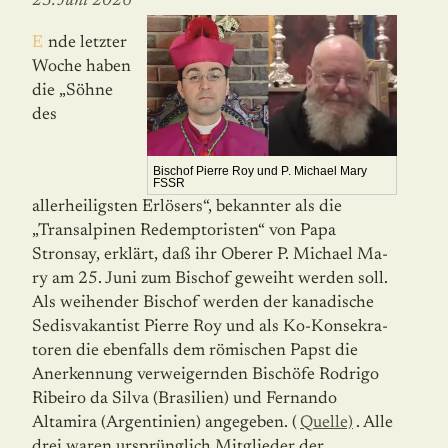
23. Juni 2026
Ende letzter
Woche haben
die „Söhne
des
Bischof Pierre Roy und P. Michael Mary
FSSR
allerheiligsten Erlösers“, bekannter als die
„Transalpinen Redemptoristen“ von Papa
Stronsay, erklärt, daß ihr Oberer P. Michael Ma­
ry am 25. Juni zum Bischof geweiht werden soll.
Als weihender Bischof werden der kanadische
Sedisvakantist Pierre Roy und als Ko-Konsekra­
to­ren die ebenfalls dem römischen Papst die
Anerkennung verweigernden Bischöfe Rodrigo
Ribeiro da Silva (Brasilien) und Fernando
Altamira (Argentinien) angegeben. (
Quelle)
. Alle
drei waren ursprünglich Mitglieder der