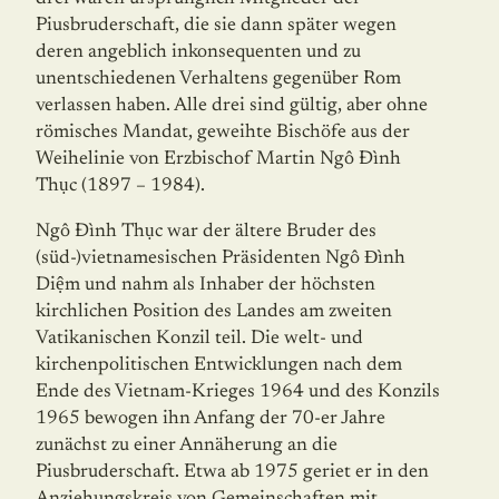
Piusbruderschaft, die sie dann später wegen
deren angeblich inkonsequenten und zu
unentschiedenen Verhaltens gegenüber Rom
verlassen haben. Alle drei sind gültig, aber ohne
römisches Mandat, geweihte Bischöfe aus der
Weihelinie von Erzbischof Martin Ngô Ðình
Thục (1897 – 1984).
Ngô Ðình Thục war der ältere Bruder des
(süd-)vietnamesischen Präsidenten Ngô Đình
Diệm und nahm als Inhaber der höchsten
kirchlichen Position des Landes am zweiten
Vatikanischen Konzil teil. Die welt- und
kirchenpolitischen Entwicklungen nach dem
Ende des Vietnam-Krieges 1964 und des Konzils
1965 bewogen ihn Anfang der 70-er Jahre
zunächst zu einer Annäherung an die
Piusbruderschaft. Etwa ab 1975 geriet er in den
Anziehungskreis von Gemeinschaften mit