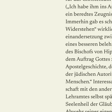
(„Ich habe ihm ins An
ein beredtes Zeugnis
Immerhin gab es sch
Widerstehen“ wirklic
ei­nandersetzung zw
eines besseren belehr
des Bischofs von Hipp
dem Auftrag Gottes 
Apostelgeschichte, d
der jüdischen Autor
Menschen.“ Interessa
schaft mit den ande
Lehramtes selbst sp
Seelenheil der Gläub
Abwehr seiner eige