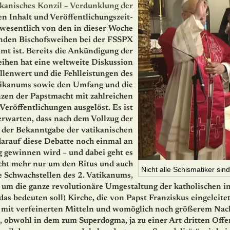
ikanisches Konzil – Verdunklung der
en Inhalt und Veröffentli­chungs­zeit­
wesentlich von den in dieser Woche
enden Bischofsweihen bei der FSSPX
mt ist. Bereits die Ankündigung der
ihen hat eine weltweite Diskussion
llenwert und die Fehlleistungen des
tikanums sowie den Umfang und die
zen der Papstmacht mit zahlreichen
Veröffentlichungen ausgelöst. Es ist
erwarten, dass nach dem Vollzug der
der Bekanntgabe der vatikanischen
arauf diese Debatte noch einmal an
 gewinnen wird – und dabei geht es
icht mehr nur um den Ritus und auch
Nicht alle Schismatiker sind
e Schwachstellen des 2. Vatikanums,
um die ganze revolutionäre Umgestaltung der katholischen in
as bedeuten soll) Kirche, die von Papst Franziskus eingeleit
 mit verfeinerten Mitteln und womöglich noch größerem Nach
, obwohl in dem zum Superdogma, ja zu einer Art dritten Off