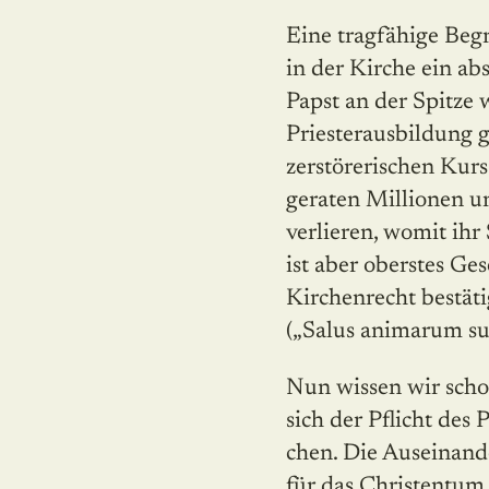
Eine tragfähige Beg
in der Kirche ein ab
Papst an der Spitze w
Priesterausbildung 
zerstörerischen Kurs
geraten Millionen u
verlieren, womit ihr 
ist aber oberstes Ge
Kirchenrecht bestäti
(„Salus animarum s
Nun wissen wir schon
sich der Pflicht des
chen. Die Auseinande
für das Christentum