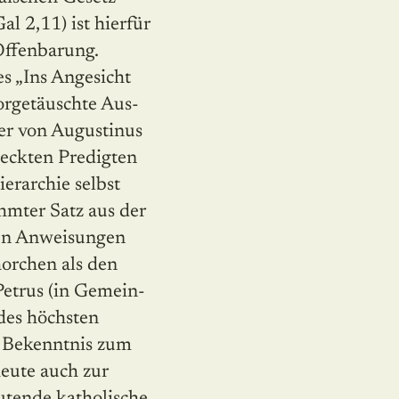
l 2,11) ist hier­für
Offenbarung.
s „Ins Angesicht
orgetäuschte Aus­
er von Augustinus
tdeckten Predigten
ierarchie selbst
hmter Satz aus der
chen Anweisungen
orchen als den
Petrus (in Gemein­
des höchsten
. Bekenntnis zum
heute auch zur
tende katholische