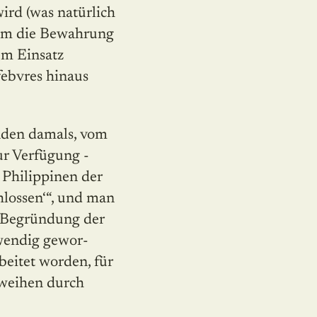
ird (was na­türlich
‘ um die Bewahrung
em Einsatz
ebvres hinaus
anden damals, vom
ur Verfügung -
 Philippinen der
hlossen‘“, und man
e Begründung der
twendig gewor­
beitet worden, für
sweihen durch