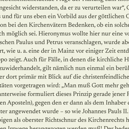
gesicht widerstanden, da er zu verurteilen war“, Ga
 und für uns eben ein Vorbild aus der göttlichen 
on bei den Kirchenvätern Bedenken, ob ein solche
h möglich sei. Hieronymus wollte hier nur eine v
ischen Paulus und Petrus veranschlagen, wurde ab
t, wie u. a. eine der in Mainz vor einiger Zeit en
o zeigt. Auch für Fälle, in denen die kirchliche H
zuwiderhandelt, gilt nämlich nun einmal ein berü
er dort primär mit Blick auf die christenfeindli
itäten vorgetragen wird: „Man muß Gott mehr geh
nterweise formuliert dieses Prinzip gerade jener 
ren Aposteln), gegen den er dann als dem Inhaber 
äter angewendet wurde – so wie Johannes Pauls II
igen als oberster Richtschnur des Kirchenrechts 
nen Irrwege herangezogen werden muß! Der bedeu