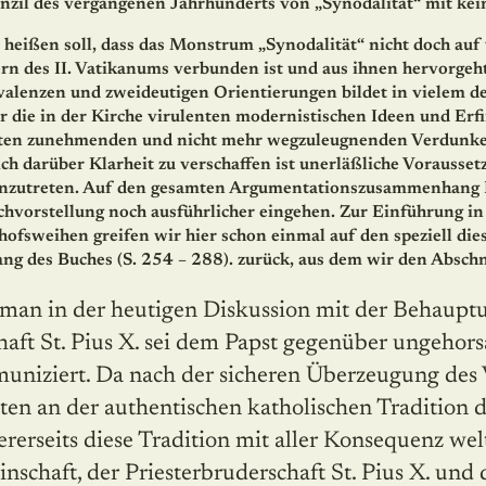
nzil des vergangenen Jahrhunderts von „Synodalität“ mit k
 heißen soll, dass das Monstrum „Synodalität“ nicht doch auf
rn des II. Vatikanums verbunden ist und aus ihnen hervorgeht
alenzen und zweideutigen Orientierungen bildet in vielem de
r die in der Kirche virulenten modernistischen Ideen und Erfi
ten zunehmenden und nicht mehr wegzuleugnenden Verdunkel
ich darüber Klarheit zu verschaffen ist unerläßliche Vorausset
nzutreten. Auf den gesamten Argumentationszusammenhang B
hvorstellung noch ausführlicher eingehen. Zur Einführung in 
chofsweihen greifen wir hier schon einmal auf den speziell 
ng des Buches (S. 254 – 288). zurück, aus dem wir den Abschni
haft St. Pius X. sei dem Papst gegenüber ungehors
niziert. Da nach der sicheren Überzeugung des 
en an der authentischen katholischen Tradition d
rerseits diese Tradition mit aller Konsequenz we
nschaft, der Priesterbruderschaft St. Pius X. und 