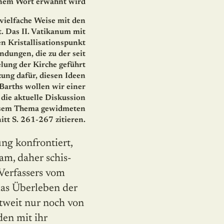
einem Wort erwähnt wird
 vielfache Weise mit den
. Das II. Vatikanum mit
n Kristallisationspunkt
ndungen, die zu der seit
ung der Kirche geführt
zung dafür, diesen Ideen
arths wollen wir einer
die aktuelle Diskussion
diesem Thema gewidmeten
tt S. 261-267 zitieren.
am, daher schis­
Verfassers vom
as Überle­ben der
ltweit nur noch von
den mit ihr