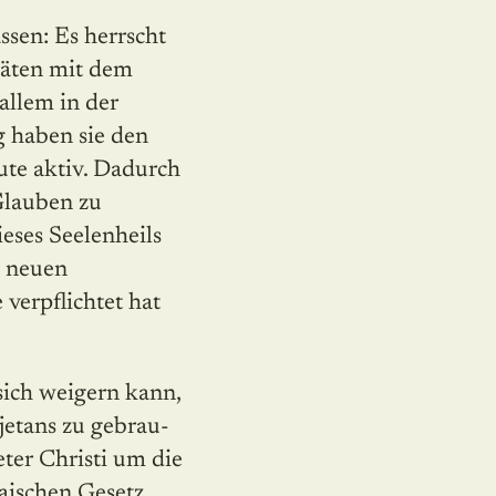
sen: Es herrscht
itäten mit dem
 allem in der
g haben sie den
eute aktiv. Dadurch
Glauben zu
eses Seelen­heils
m neuen
 verpflichtet hat
sich weigern kann,
jetans zu gebrau­
eter Christi um die
aischen Gesetz