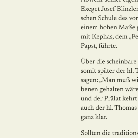
Exeget Josef Blinzle
schen Schule des vo
einem hohen Maße gl
mit Kephas, dem „Fe
Papst, führte.
Über die scheinbare
somit später der hl.
sagen: „Man muß wis
be­nen gehalten wären
und der Prälat kehr
auch der hl. Thomas 
ganz klar.
Sollten die traditi