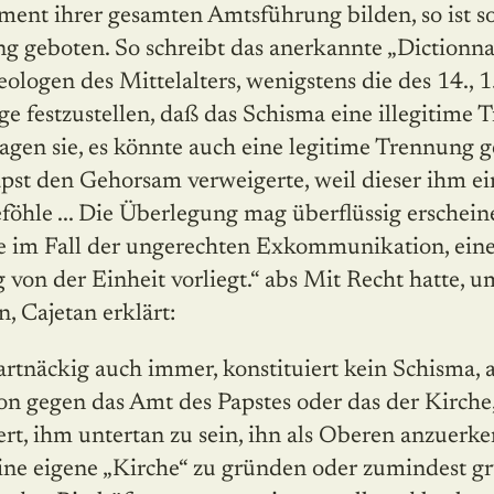
ent ihrer gesamten Amtsführung bilden, so ist so
g geboten. So schreibt das anerkannte „Dictionna
eologen des Mittelalters, wenigstens die des 14., 1
ge festzustellen, daß das Schisma eine illegitime
 sagen sie, es könnte auch eine legitime Trennung 
st den Gehorsam verweigerte, weil dieser ihm ei
föhle ... Die Überlegung mag überflüssig erschei
ie im Fall der ungerechten Exkommunikation, ein
von der Einheit vorliegt.“ abs Mit Recht hatte, 
, Cajetan erklärt:
rtnäckig auch immer, konstituiert kein Schisma, 
on gegen das Amt des Papstes oder das der Kirche
ert, ihm untertan zu sein, ihn als Oberen anzuerk
ine eigene „Kirche“ zu gründen oder zumindest gr