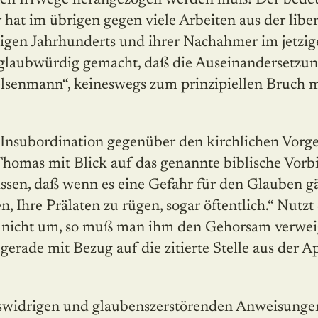
r hat im übrigen gegen viele Arbeiten aus der liber
rigen Jahrhunderts und ihrer Nachahmer im jetzi
aubwürdig gemacht, daß die Auseinandersetzung
lsenmann“, keineswegs zum prinzipiellen Bruch m
 Insubordination gegenüber den kirchlichen Vorg
 Thomas mit Blick auf das genannte biblische Vorb
sen, daß wenn es eine Gefahr für den Glauben gä
, Ihre Prälaten zu rügen, sogar öftentlich.“ Nutzt
t nicht um, so muß man ihm den Gehorsam verweig
gerade mit Bezug auf die zitierte Stelle aus der A
onswidrigen und glaubenszerstörenden Anweisunge