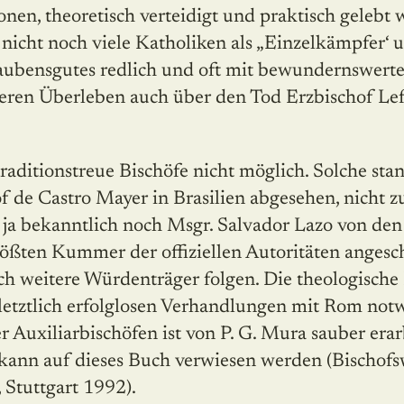
ionen, theoretisch verteidigt und praktisch gelebt w
h nicht noch viele Katholiken als „Einzelkämpfer
laubensgutes redlich und oft mit bewundernswert
ren Überleben auch über den Tod Erzbischof Lef
raditionstreue Bischöfe nicht möglich. Solche st
 de Castro Mayer in Brasilien abgesehen, nicht z
h ja bekanntlich noch Msgr. Salvador Lazo von den
ößten Kummer der offiziellen Autoritäten angesc
ch weitere Würdenträger folgen. Die theologisch
letztlich erfolglosen Verhandlungen mit Rom no
 Auxiliarbischöfen ist von P. G. Mura sauber erar
 kann auf dieses Buch verwiesen werden (Bischof
 Stuttgart 1992).