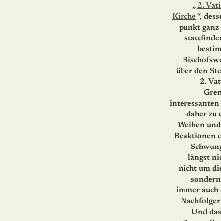
„
2. Vat
Kirche
“, dess
punkt ganz 
stattfind
bestim
Bischofswe
über den Ste
2. Va
Gren
interessanten 
daher zu 
Weihen und 
Reaktionen d
Schwung
längst n
nicht um di
sondern 
immer auch d
Nachfolger
Und das