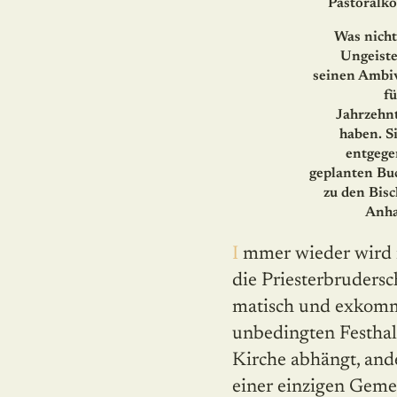
Pastoralko
Was nicht
Ungeiste
seinen Ambiv
fü
Jahrzehn
haben. S
entgege
geplanten Buc
zu den Bis
Anha
Immer wieder wird man in der heutigen Diskussion mit der Behauptung konfrontiert,
die Priesterbrudersc
matisch und exkommu
unbedingten Festhalt
Kirche abhängt, ande
einer einzigen Gemei