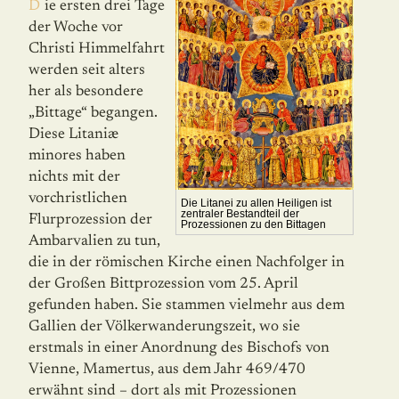
Die ersten drei Tage
der Woche vor
Christi Himmelfahrt
werden seit alters
her als besondere
„Bittage“ began­gen.
Diese Litaniæ
minores haben
nichts mit der
vorchrist­lichen
Die Litanei zu allen Heiligen ist
zentraler Bestandteil der
Flurprozession der
Prozessionen zu den Bittagen
Ambarvalien zu tun,
die in der römischen Kirche einen Nachfolger in
der Großen Bitt­prozession vom 25. April
gefunden haben. Sie stammen vielmehr aus dem
Gallien der Völkerwanderungszeit, wo sie
erstmals in einer Anordnung des Bischofs von
Vienne, Mamertus, aus dem Jahr 469/470
erwähnt sind – dort als mit Prozessionen