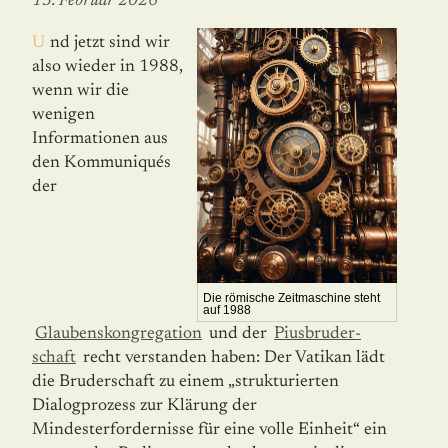
13. Februar 2026
Und jetzt sind wir
also wieder in 1988,
wenn wir die
wenigen
Informationen aus
den Kommuniqués
der
Die römische Zeitmaschine steht
auf 1988
Glaubenskongregation
und der
Piusbru­der­
schaft
recht verstanden haben: Der Vatikan lädt
die Bru­der­schaft zu einem „strukturierten
Dialogprozess zur Klärung der
Mindesterfordernisse für eine volle Einheit“ ein