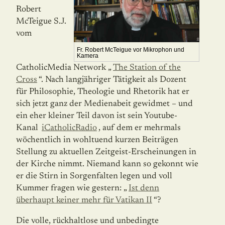
Robert
McTeigue S.J.
vom
Fr. Robert McTeigue vor Mikrophon und
Kamera
CatholicMedia Network „
The Station of the
Cross
“. Nach langjähriger Tätigkeit als Dozent
für Philosophie, Theologie und Rhetorik hat er
sich jetzt ganz der Medien­abeit gewidmet – und
ein eher kleiner Teil davon ist sein Youtube-
Kanal
iCatholicRadio
, auf dem er mehrmals
wöchentlich in wohltuend kurzen Beiträgen
Stellung zu aktuellen Zeitgeist-Erscheinungen in
der Kirche nimmt. Niemand kann so gekonnt wie
er die Stirn in Sorgenfalten legen und voll
Kummer fragen wie gestern: „
Ist denn
überhaupt keiner mehr für Vatikan II
“?
Die volle, rückhaltlose und unbedingte