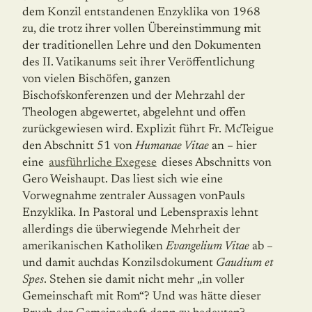
dem Konzil entstandenen Enzyklika von 1968
zu, die trotz ihrer vollen Übereinstimmung mit
der traditionellen Lehre und den Dokumenten
des II. Vatikanums seit ihrer Veröffentlichung
von vielen Bischöfen, ganzen
Bischofskonferenzen und der Mehrzahl der
Theologen abgewertet, abgelehnt und offen
zurückgewiesen wird. Explizit führt Fr. McTeigue
den Abschnitt 51 von
Humanae Vitae
an – hier
eine
ausführliche Exegese
dieses Abschnitts von
Gero Weishaupt. Das liest sich wie eine
Vorwegnahme zentraler Aussagen vonPauls
Enzyklika. In Pastoral und Lebenspraxis lehnt
allerdings die überwiegende Mehr­heit der
amerikanischen Katholiken
Evangelium Vitae
ab –
und damit auchdas Konzilsdokument
Gaudium et
Spes
. Stehen sie damit nicht mehr „in voller
Gemeinschaft mit Rom“? Und was hätte dieser