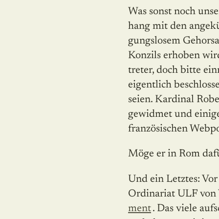
Was sonst noch unser
hang mit den angek
gungs­losem Gehorsa
Konzils erhoben wir
treter, doch bitte ei
eigentlich beschlos
seien. Kardinal Rob
gewidmet und einige
französischen Webp
Möge er in Rom dafü
Und ein Letztes: Vo
Ordinariat ULF von
ment
. Das viele auf