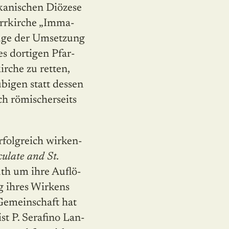
kanischen Diözese
arrkirche „Imma­
Zuge der Umsetzung
s dortigen Pfar­
rche zu retten,
bigen statt dessen
ch römischerseits
erfolgreich wirken­
ulate and St.
th um ihre Auf­lö­
g ihres Wirkens
 Gemeinschaft hat
st P. Serafino Lan­