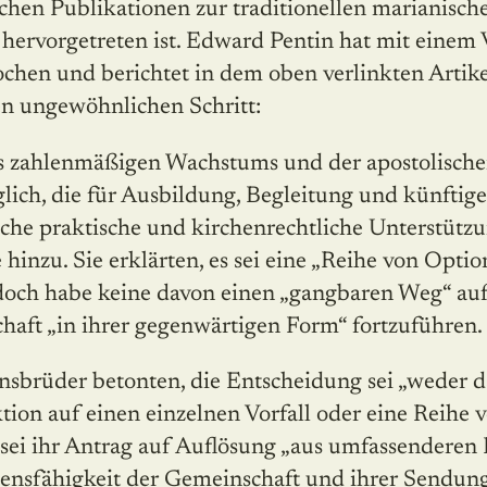
eichen Publikationen zur traditionellen marianisch
t hervorgetreten ist. Edward Pentin hat mit einem 
chen und berichtet in dem oben verlinkten Artike
n ungewöhnlichen Schritt:
s zahlenmäßigen Wachstums und der apostolischen
lich, die für Ausbildung, Begleitung und künftig
iche praktische und kirchenrechtliche Unterstützun
e hinzu. Sie erklärten, es sei eine „Reihe von Opti
doch habe keine davon einen „gangbaren Weg“ auf
aft „in ihrer gegenwärtigen Form“ fortzuführen.
sbrüder betonten, die Entscheidung sei „weder d
tion auf einen einzelnen Vorfall oder eine Reihe v
sei ihr Antrag auf Auflösung „aus umfassenderen 
ensfähigkeit der Gemeinschaft und ihrer Sendung