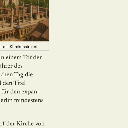
– mit KI rekonstruiert
 an einem Tor der
h­rer des
chen Tag die
 den Titel
für den expan­
Berlin mindestens
f der Kirche von