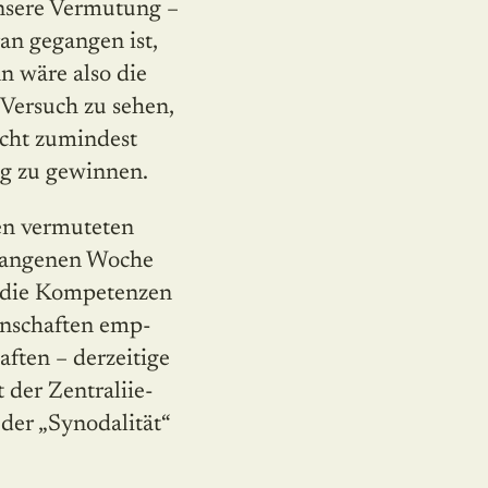
Unsere Vermutung –
an gegangen ist,
n wäre also die
 Versuch zu sehen,
echt zumindest
ng zu gewinnen.
en vermuteten
rgangenen Woche
e die Kompetenzen
inschaften emp­
ften – derzeitige
er Zentral­i­ie­
der „Synodalität“