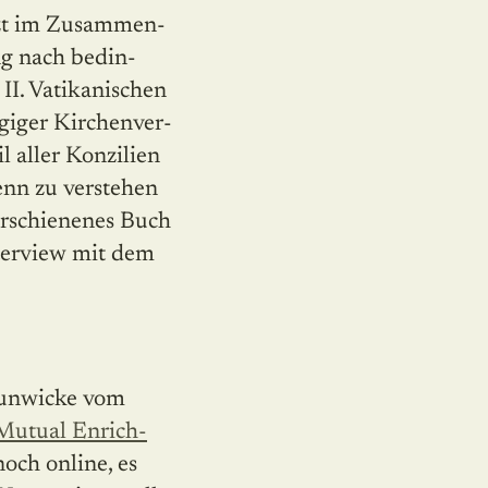
etzt im Zusammen­
g nach bedin­
II. Vatikanischen
iger Kirchen­ver­
l aller Konzilien
enn zu verstehen
erschienenes Buch
terview mit dem
 Hunwicke vom
Mutual Enrich­
noch online, es