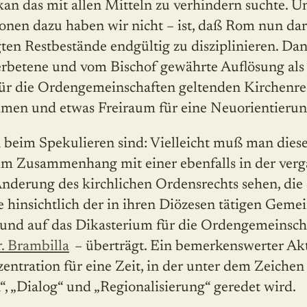
kan das mit allen Mitteln zu verhindern suchte. 
onen dazu haben wir nicht – ist, daß Rom nun dar
ten Restbestände endgültig zu disziplinieren. Dan
 erbetene und vom Bischof gewährte Auflösung als
 für die Ordengemeinschaften geltenden Kirchenr
mmen und etwas Freiraum für eine Neuorientieru
beim Spekulieren sind: Vielleicht muß man dies
 im Zusammenhang mit einer ebenfalls in der ve
derung des kirchlichen Ordensrechts sehen, di
e hinsichtlich der in ihren Diözesen tätigen Geme
 und auf das Dikasterium für die Ordengemeinscha
r. Brambilla
– überträgt. Ein bemerkenswerter Akt d
tration für eine Zeit, in der unter dem Zeichen 
“, „Dialog“ und „Regionalisierung“ geredet wird.