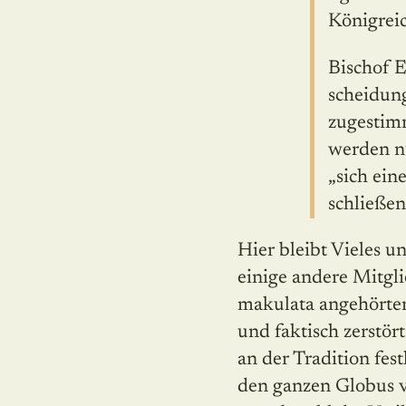
Königrei
Bischof E
scheidung
zugestimm
werden nu
„sich ein
schließe
Hier bleibt Vieles un
einige andere Mitgl
ma­kulata angehörten
und faktisch zerstör
an der Tradition fe
den ganzen Globus v