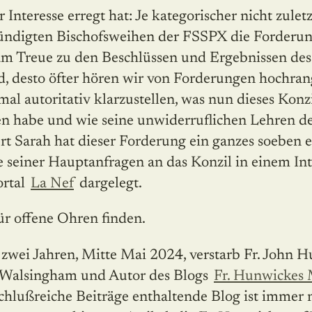
 Interesse erregt hat: Je kategorischer nicht zul
ündigten Bischofsweihen der FSSPX die Forderun
m Treue zu den Beschlüssen und Ergebnissen des 
d, desto öfter hören wir von Forderungen hochrang
nmal autoritativ klarzustellen, was nun dieses Konzi
sen habe und wie seine unwiderruflichen Lehren d
ert Sarah hat dieser Forderung ein ganzes soeben 
 seiner Hauptanfragen an das Konzil in einem In
ortal
La Nef
dargelegt.
r offene Ohren finden.
r zwei Jahren, Mitte Mai 2024, verstarb Fr. John
 Walsingham und Autor des Blogs
Fr. Hunwickes 
schlußreiche Beiträge enthaltende Blog ist immer 