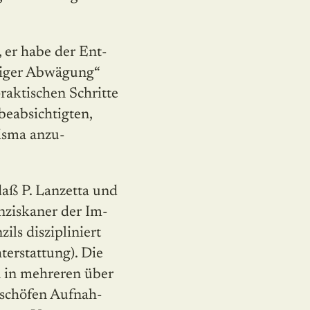
 er habe der Ent­
tiger Abwä­gung“
raktischen Schritte
absich­tig­ten,
isma anzu­
 daß P. Lanzetta und
nziskaner der Im­
ils diszipliniert
terstattung). Die
n in mehreren über
schöfen Auf­nah­