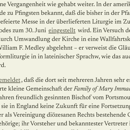
ne Vergangenheit wie gehabt weiter. In der ameri
 zu Pfingsten bekannt, daß die bisher in der Pf
gefeierte Messe in der überlieferten Liturgie im 
todes zum 30. Juni
eingestellt
wird. Ein Versuch de
 durch Umwandlung der Kirche in eine Wallfahrtski
lliam F. Medley abgelehnt – er verweist die Gläu
formliturgie in in lateinischer Sprachw, wie das au
rd.
emeldet
, daß die dort seit mehreren Jahren sehr 
erte kleine Gemeinschaft der
Family of Mary Immac
Jahren freundlich gesinnten Bischof vom Portsmou
 sie in England keine Zukunft für eine Fortsetzun
her als Vereinigung diözesanen Rechts bestehende
hörige; ihr Vorsteher und bekanntester Vertreter i