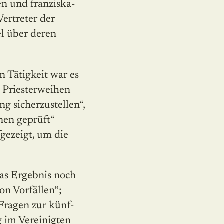
en und franziska­
Vertreter der
l über deren
 Tätigkeit war es
e Priesterweihen
g sicherzustel­len“,
onen geprüft“
gezeigt, um die
as Ergebnis noch
on Vorfällen“;
Fragen zur künf­
 im Vereinigten