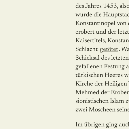
des Jahres 1453, als
wurde die Hauptstad
Konstantinopel von 
erobert und der letz
Kaisertitels, Konstan
Schlacht
getötet
. W
Schicksal des letzte
gefallenen Festung a
türkischen Heeres w
Kirche der Heiligen 
Mehmed der Erobere
sionistischen Islam
zwei Moscheen sei
Im übrigen ging auc