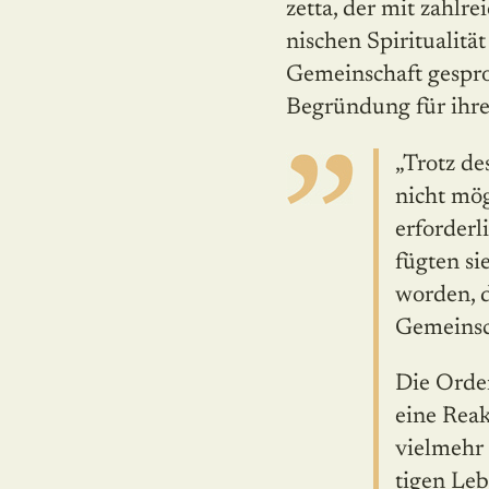
zetta, der mit zahlr
nischen Spiritualitä
Gemeinschaft gespro
Begründung für ihre
„Trotz de
nicht mög
erforderl
fügten si
worden, 
Gemeinsch
Die Orden
eine Reak
vielmehr 
tigen Leb