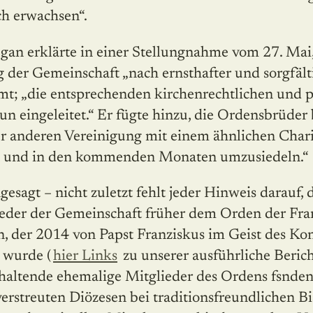
ch erwachsen“.
gan erklärte in einer Stellungnahme vom 27. Mai,
 der Gemeinschaft „nach ernsthafter und sorgfäl
t; „die entsprechenden kirchenrechtlichen und p
n eingeleitet.“ Er fügte hinzu, die Ordensbrüder be
er anderen Vereinigung mit einem ähnlichen Char
n und in den kommenden Monaten umzusiedeln.“
gesagt – nicht zuletzt fehlt jeder Hinweis darauf,
ieder der Gemeinschaft früher dem Orden der Fra
, der 2014 von Papst Franziskus im Geist des Konz
t wurde (
hier Links
zu unserer ausführliche Berich
sthaltende ehemalige Mitglieder des Ordens fsnde
erstreuten Diözesen bei traditionsfreundlichen Bi