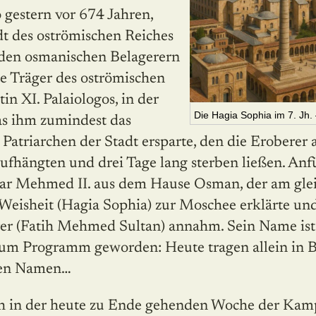
o gestern vor 674 Jahren,
t des oströ­mischen Reiches
den osma­nischen Belagerern
te Träger des oströ­mischen
tin XI. Palaiologos, in der
Die Hagia Sophia im 7. Jh. 
as ihm zumindest das
n Patriarchen der Stadt ersparte, den die Eroberer
ufhängten und drei Tage lang sterben ließen. Anfü
ar Mehmed II. aus dem Hause Osman, der am glei
Weisheit (Hagia Sophia) zur Moschee erklärte und
r (Fatih Mehmed Sultan) annahm. Sein Name ist 
 zum Programm geworden: Heute tragen allein in 
nen Namen…
h in der heute zu Ende gehenden Woche der Kamp