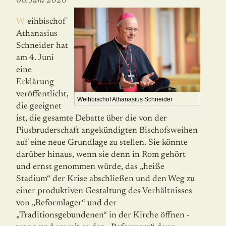
06. Juni 2026
Weihbischof
Athanasius
Schneider hat
am 4. Juni
eine
Erklärung
veröffent­licht,
Weihbischof Athanasius Schneider
die geeignet
ist, die gesamte Debatte über die von der
Piusbruderschaft ange­kündigten Bischofsweihen
auf eine neue Grund­lage zu stellen. Sie könnte
darüber hinaus, wenn sie denn in Rom gehört
und ernst genommen wür­de, das „heiße
Stadium“ der Krise abschlie­ßen und den Weg zu
einer produktiven Gestal­tung des Verhältnisses
von „Reformlager“ und der
„Traditionsgebundenen“ in der Kirche öff­nen -