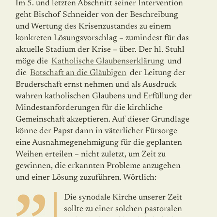
Im 5. und letzten Abschnitt seiner Intervention
geht Bischof Schneider von der Beschrei­bung
und Wertung des Krisenzustandes zu einem
konkreten Lösungsvorschlag – zumin­dest für das
aktuelle Stadium der Krise – über. Der hl. Stuhl
möge die
Katholische Glau­benserklärung
und
die
Botschaft an die Gläubigen
der Leitung der
Bruderschaft ernst nehmen und als Ausdruck
wahren katholischen Glaubens und Erfüllung der
Mindest­an­forderungen für die kirchliche
Gemeinschaft akzeptieren. Auf dieser Grundlage
könne der Papst dann in väterlicher Fürsorge
eine Ausnahmegenehmigung für die geplanten
Weihen erteilen – nicht zuletzt, um Zeit zu
gewinnen, die erkannten Probleme anzu­ge­hen
und einer Lösung zuzuführen. Wörtlich:
Die synodale Kirche unserer Zeit
sollte zu einer solchen pastoralen