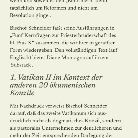
wenn und soweit es den „Reformern“ denn
tatsächlich um Reformen und nicht um
Revolution ginge..
Bischof Schneider faßt seine Ausführungen in
„Fünf Kernfragen zur Priester­bruder­schaft des
hl. Pius X.“ zusammen, die wir hier in geraffter
Form wiedergeben. Den voll­ständigen Text (auf
Englisch) bietet Diane Montagna auf ihrem
Substack
.
1. Vatikan II im Kontext der
anderen 20 ökumenischen
Konzile
Mit Nachdruck verweist Bischof Schneider
darauf, daß das zweite Vatikanum sich aus­
drücklich nicht als dogmatisches Konzil, sondern
als pastorales Unternehmen zur deut­licheren und
mehr der Zeit entsprechenden Darlegung der