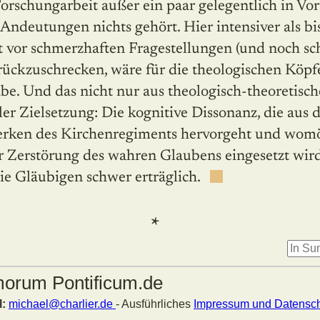
orschungarbeit außer ein paar gelegentlich in Vo
 Andeutungen nichts gehört. Hier intensiver als bi
t vor schmerzhaften Fragestellungen (und noch s
rückzuschrecken, wäre für die theologischen Köpf
e. Und das nicht nur aus theologisch-theoretische
ler Zielsetzung: Die kognitive Dissonanz, die aus 
rken des Kirchenregiments hervorgeht und womö
r Zerstörung des wahren Glaubens eingesetzt wird,
e Gläubigen schwer erträglich.
*
morum Pontificum.de
l:
michael@charlier.de
- Ausführliches
Impressum und Datensch