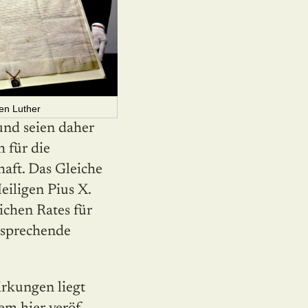
en Luther
und seien daher
h für die
haft. Das Gleiche
eiligen Pius X.
ichen Rates für
ntsprechende
rkungen liegt