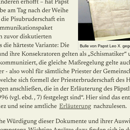
nderen erhofft – hat Papst
obe am Tag nach der Weihe
r die Pisubruderschaft ein
ommunikationspaket
 zu­vor diskutierten
s die här­teste Variante: Die
Bulle von Papst Leo X. geg
nd ihre Konsekratoren gelten als „Schismatiker“ 
xkommuni­ziert, die gleiche Maßregelung gelte auc
 - also wohl für sämtliche Priester der Gemeinsc
„welche sich formell der Priesterbruderschaft des H
n anschlie­ßen, die in der Erläuterung des Päpstl
6 (vgl. ebd. , 7) festgelegt sind“. Hier sind das e
z und seine amtli­che
Erläute­rung
nachzulesen.
che Würdigung dieser Dokumente und ihrer Auswi