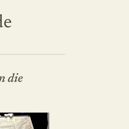
de
n die