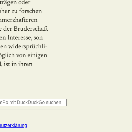
rträgen oder
sher zu forschen
chmerzhafteren
e der Bruderschaft
n Interesse, son­
den widersprüchli­
glich von einigen
 ist in ihren
utzerklärung