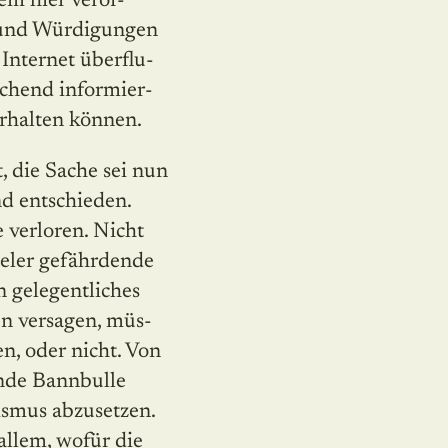
em hier veröf­
 und Würdigungen
nternet über­flu­
ichend informier­
rhalten können.
t, die Sache sei nun
nd entschieden.
e verloren. Nicht
ieler gefährdende
n gelegentliches
n versagen, müs­
n, oder nicht. Von
ende Bannbulle
ismus abzusetzen.
allem, wofür die