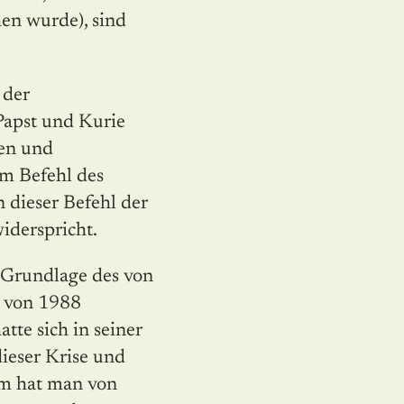
en wurde), sind
 der
Papst und Kurie
hen und
em Befehl des
 dieser Befehl der
iderspricht.
r Grundlage des von
X von 1988
tte sich in seiner
dieser Krise und
em hat man von