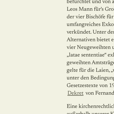
befürchtet und von a
Leos Mann für's Gr
der vier Bischöfe fü
umfangreiches Ex­k
verkündet. Unter den
Alternativen bietet e
vier Neugeweihten u
„latae sententiae“ e
geweihten Amtsträger
gelte für die Laien, 
unter den Bedingunge
Gesetzestexte von 199
Dekret
von Fernande
Eine kirchenrechtli