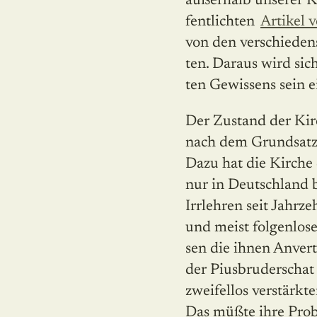
außerhalb unserer K
fentlichten
Artikel 
von den verschieden
ten. Daraus wird sic
ten Gewissens sein 
Der Zustand der Kirch
nach dem Grundsatz „
Dazu hat die Kirche d
nur in Deutschland 
Irrlehren seit Jahrz
und meist folgenlos
sen die ihnen Anvert
der Piusbruderschat
zweifellos verstärkt
Das müßte ihre Prob