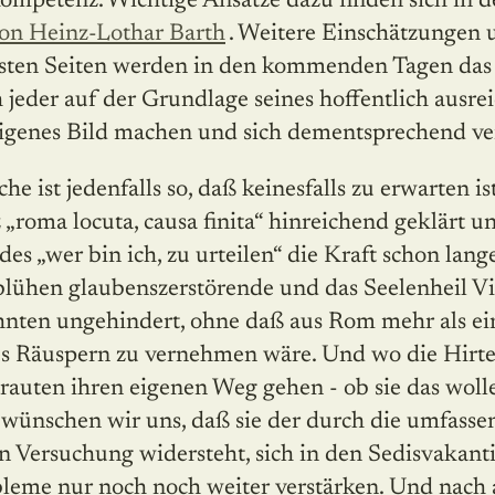
ompetenz. Wichtige Ansätze dazu finden sich in d
von Heinz-Lothar Barth
. Weitere Einschätzungen
sten Seiten werden in den kommenden Tagen das I
h jeder auf der Grundlage seines hoffentlich ausre
eigenes Bild machen und sich dementsprechend ve
e ist jedenfalls so, daß keinesfalls zu erwarten is
roma locuta, causa finita“ hinreichend geklärt u
es „wer bin ich, zu urteilen“ die Kraft schon lang
blühen glaubenszerstörende und das Seelenheil V
ehnten ungehindert, ohne daß aus Rom mehr als ei
es Räuspern zu vernehmen wäre. Und wo die Hirte
rauten ihren eigenen Weg gehen - ob sie das wolle
 wünschen wir uns, daß sie der durch die umfass
en Versuchung widersteht, sich in den Sedisvakant
leme nur noch noch weiter verstärken. Und nach 