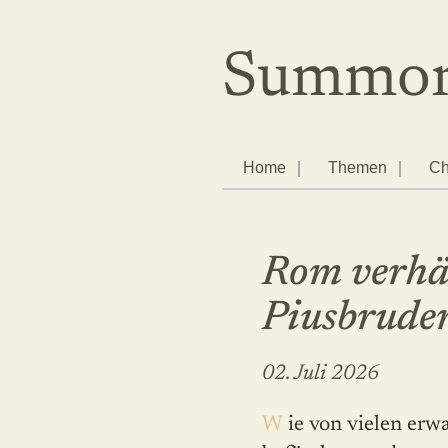
Summor
Home
Themen
Ch
Rom verhä
Piusbruder
02. Juli 2026
Wie von vielen erwartet – von den mei­sten