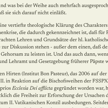
(und was bei der Weihe auch mehrfach ausgesproch
aß sie sich darauf nicht einläßt.
ne vertiefte theologische Klärung des Charakters
enkrise, die dadurch gekennzeichnet ist, daß für 
brachten Lehren und Grundsätze der hl. katholisc
e zur Diskussion stehen - außer dem einen, daß d
Gehor­sam zu leisten ist. Und das auch dann, wenn
 und Lehramt und Gesetzgebung früherer Päpste w
en Hirten (Institut Bon Pasteur), das 2006 auf de
 II. in Reaktion auf die Bischofsweihen der FSSP
oprios
Ecclesia Dei afflicta
gegründet worden war, ha
klich die Freiheit zur Erforschung der Ursachen 
um II. Vatikanischen Konzil ausbedungen. Seitd