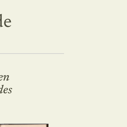
de
en
des