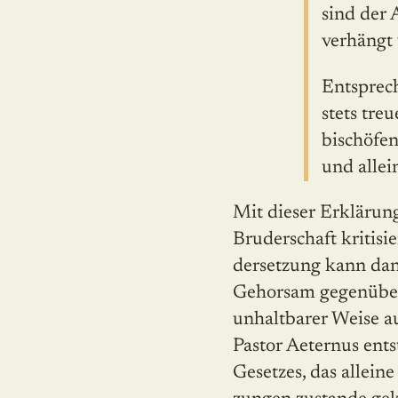
sind der 
verhängt 
Entsprec
stets tre
bischöfen
und allei
Mit dieser Erklärung
Bruderschaft kritisi
dersetzung kann dan
Gehorsam gegenüber 
unhaltbarer Weise a
Pastor Aeternus ents
Gesetzes, das allein