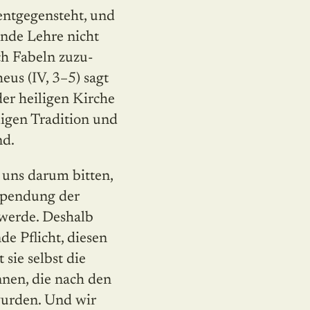
entgegensteht, und
unde Lehre nicht
ch Fabeln zuzu­
eus (IV, 3–5) sagt
der heiligen Kirche
ligen Tradition und
nd.
n uns darum bitten,
Spendung der
 werde. Deshalb
e Pflicht, diesen
 sie selbst die
nnen, die nach den
wurden. Und wir