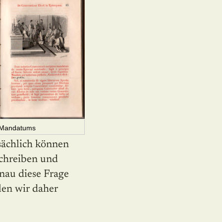
n Mandatums
sächlich können
schreiben und
nau diese Frage
len wir daher