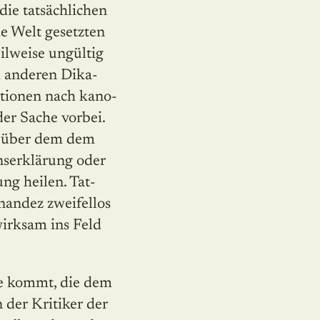
die tatsächlichen
e Welt gesetzten
ilweise ungültig
m anderen Dika­
tionen nach kano­
der Sache vorbei.
ut über dem dem
nserklärung oder
ng heilen. Tat­
nandez zweifellos
wirksam ins Feld
e kommt, die dem
 der Kritiker der