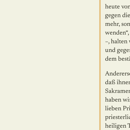
heute von
gegen die
mehr, so
wenden“, 
–, halten
und gegen
dem bestä
Andererse
daß ihne
Sakrament
haben wir
lieben Pr
priesterl
heiligen 