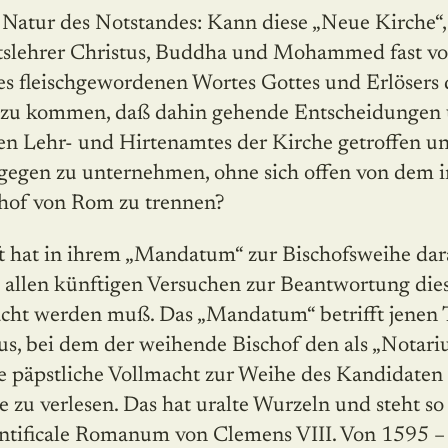
 Natur des Notstandes: Kann diese „Neue Kirche“, 
tslehrer Christus, Buddha und Mohammed fast vol
 des fleischgewordenen Wortes Gottes und Erlösers
dazu kommen, daß dahin gehende Entscheidungen
en Lehr- und Hirtenamtes der Kirche getroffen u
agegen zu unternehmen, ohne sich offen von dem i
chof von Rom zu trennen?
t hat in ihrem „Mandatum“ zur Bischofsweihe dar
i allen künftigen Versuchen zur Beantwortung die
acht werden muß. Das „Mandatum“ betrifft jenen T
us, bei dem der weihende Bischof den als „Notari
ine päpstliche Vollmacht zur Weihe des Kandidaten 
se zu verlesen. Das hat uralte Wurzeln und steht so
ontificale Romanum von Clemens VIII. Von 1595 – 