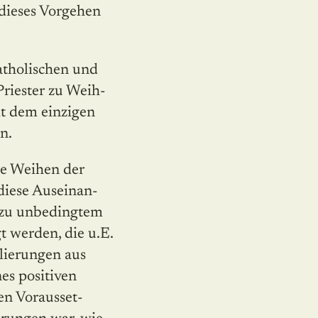
 dieses Vorgehen
atholischen und
Priester zu Weih­
it dem einzigen
n.
ie Weihen der
diese Ausei­nan­
t zu unbedingtem
t werden, die u.E.
lierungen aus
es positiven
len Vorausset­