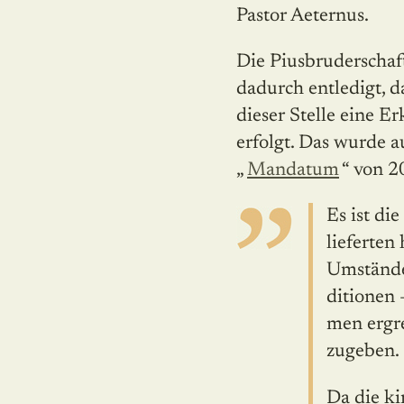
Pastor Aeternus.
Die Piusbruderschaft
dadurch entledigt, d
dieser Stelle eine 
erfolgt. Das wurde 
„
Mandatum
“ von 2
Es ist di
lieferten
Umständen
ditionen
men ergre
zugeben.
Da die ki