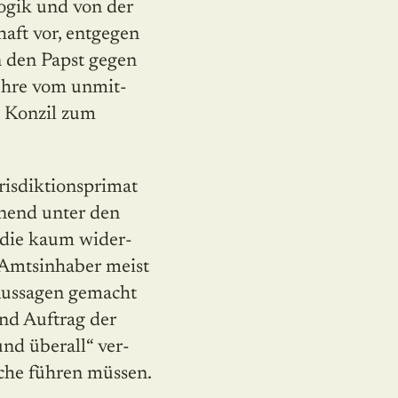
ogik und von der
haft vor, entgegen
 den Papst gegen
Lehre vom unmit­
n Konzil zum
risdiktionsprimat
inend unter den
 die kaum wider­
e Amtsinhaber meist
 Aussagen gemacht
nd Auftrag der
und überall“ ver­
rche führen müssen.