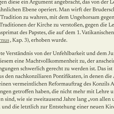
gen diese ein Argument angebracht, das von der L
ähnlichen Ebene operiert. Man wirft der Brudersc
 Tradition zu wahren, mit dem Ungehorsam gegen
 Traditionen der Kirche zu verstoßen, gegen die 
nsprimat des Papstes, die auf dem 1. Vatikanische
rnus
, Kap. 3), erhoben wurde.
ete Verständnis von der Unfehlbarkeit und dem Ju
 diesem eine Machtvollkommenheit zu, der ansche
gungen schwerlich gerecht zu werden ist. Das ist
us den nachkonziliaren Pontifikaten, in denen di
einen vermeintlichen Reformauftrag des Konzils
gen getroffen haben, die nicht mehr mit Lehre u
n sind, wie sie zweitausend Jahre lang „von allen 
 und die letztlich zur Entstehung einer neuen Ki