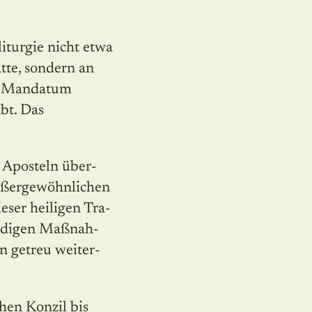
liturgie nicht etwa
ätte, sondern an
ne Mandatum
bt. Das
n Aposteln über­
 außergewöhnlichen
ser heiligen Tra­
endigen Maßnah­
n getreu weiter­
hen Konzil bis