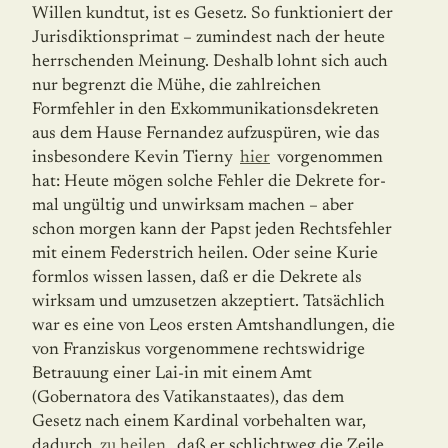
Willen kundtut, ist es Gesetz. So funktioniert der
Jurisdiktionsprimat – zumindest nach der heute
herrschenden Mei­nung. Deshalb lohnt sich auch
nur begrenzt die Mühe, die zahlreichen
Formfehler in den Exkommunikationsdekreten
aus dem Hause Fernandez aufzuspüren, wie das
insbe­son­de­re Kevin Tierny
hier
vorgenommen
hat: Heute mögen solche Fehler die Dekrete for­
mal ungültig und unwirksam machen – aber
schon morgen kann der Papst jeden Rechts­fehler
mit einem Federstrich heilen. Oder seine Kurie
formlos wissen lassen, daß er die Dekrete als
wirksam und umzusetzen akzeptiert. Tatsächlich
war es eine von Leos ersten Amtshandlungen, die
von Franziskus vorgenommene rechtswidrige
Betrauung einer Lai-in mit einem Amt
(Gobernatora des Vatikanstaates), das dem
Gesetz nach einem Kardinal vorbehalten war,
dadurch
zu heilen
, daß er schlichtweg die Zeile