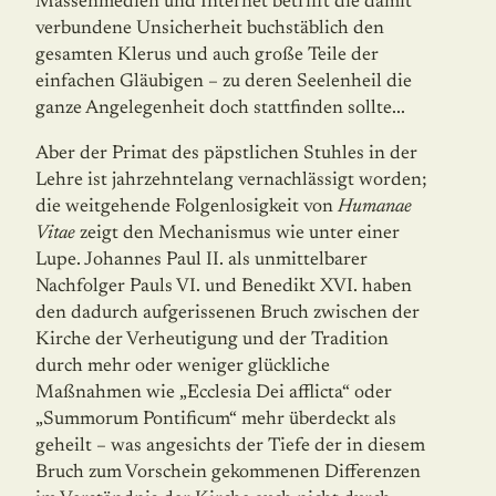
Massenmedien und Internet betrifft die damit
verbundene Un­si­cherheit buchstäblich den
gesamten Klerus und auch große Teile der
einfachen Gläu­bigen – zu deren Seelenheil die
ganze Angelegenheit doch stattfinden sollte...
Aber der Primat des päpstlichen Stuhles in der
Lehre ist jahrzehntelang vernachlässigt worden;
die weitgehende Folgenlosigkeit von
Humanae
Vitae
zeigt den Mechanismus wie unter einer
Lupe. Johannes Paul II. als unmittelbarer
Nachfolger Pauls VI. und Be­ne­dikt XVI. haben
den dadurch aufgerissenen Bruch zwischen der
Kirche der Verheutigung und der Tradition
durch mehr oder weniger glückliche
Maßnahmen wie „Ecclesia Dei afflicta“ oder
„Summorum Pontificum“ mehr überdeckt als
geheilt – was angesichts der Tiefe der in diesem
Bruch zum Vorschein gekommenen Differenzen