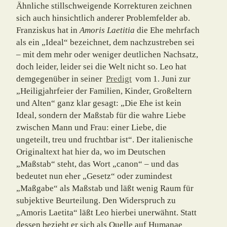
Ähnliche stillschweigende Korrekturen zeichnen
sich auch hinsichtlich anderer Problem­felder ab.
Franziskus hat in
Amoris Laetitia
die Ehe mehrfach
als ein „Ideal“ bezeichnet, dem nachzustreben sei
– mit dem mehr oder weniger deutlichen Nachsatz,
doch leider, leider sei die Welt nicht so. Leo hat
demgegenüber in seiner
Predigt
vom 1. Juni zur
„Heiligjahrfeier der Familien, Kinder, Großeltern
und Alten“ ganz klar gesagt: „Die Ehe ist kein
Ideal, sondern der Maßstab für die wahre Liebe
zwischen Mann und Frau: einer Liebe, die
ungeteilt, treu und fruchtbar ist“. Der italienische
Originaltext hat hier da, wo im Deutschen
„Maßstab“ steht, das Wort „canon“ – und das
bedeutet nun eher „Gesetz“ oder zumindest
„Maßgabe“ als Maßstab und läßt wenig Raum für
subjektive Beurteilung. Den Widerspruch zu
„Amoris Laetita“ läßt Leo hierbei unerwähnt. Statt
dessen bezieht er sich als Quelle auf Humanae