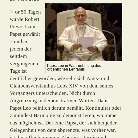
Vor 50 Tagen
wurde Robert
Prevost zum
Papst gewählt
– und an
jedem der
seit­dem
vergangenen
Papst Leo in Wahrnehmung des
ordentlichen Lehramts
Tage ist
deutlicher geworden, wie sehr sich Amts- und
Glaubensver­ständ­nis Leos XIV. von dem seines
Vorgängers unterscheiden. Nicht durch
Abgrenzung in de­mon­strativen Worten. Da ist
Papst Leo peinlich darum bemüht, Kontinuität oder
zumindest Har­monie zu demonstrieren, wo immer
das möglich ist. Der eine Papst, der sich bei jeder
Gelegenheit von dem abgrenzte, was vorher war,
ist ihm offenbar genug. Aber in Liturgie und