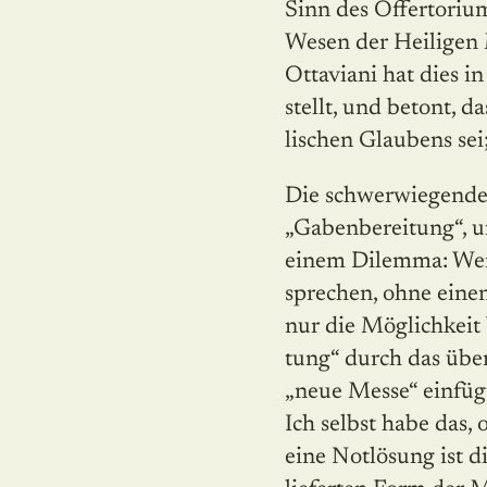
Sinn des Offertoriu
Wesen der Heiligen M
Ottaviani hat dies i
stellt, und betont, 
lischen Glaubens sei
Die schwerwiegenden
„Gabenbereitung“, un
einem Dilemma: Wer
sprechen, ohne eine
nur die Möglichkeit
tung“ durch das über
„neue Messe“ einfügt
Ich selbst habe das, 
eine Notlösung ist di