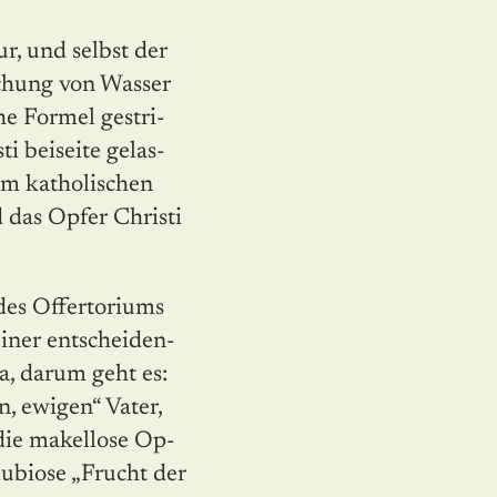
r, und selbst der
schung von Wasser
he Formel gestri­
 beiseite gelas­
vom katholischen
 das Opfer Christi
 des Offertoriums
iner entschei­den­
Ja, darum geht es:
, ewigen“ Vater,
die makellose Op­
dubiose „Frucht der