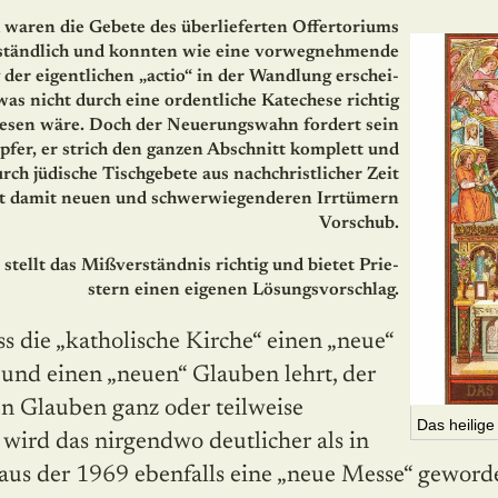
 waren die Gebete des überlieferten Offertoriums
ständlich und konnten wie eine vorwegnehmende
der eigentlichen „actio“ in der Wandlung er­schei­
was nicht durch eine ordentliche Katechese richtig
wesen wäre. Doch der Neuerungswahn fordert sein
pfer, er strich den ganzen Abschnitt komp­lett und
urch jüdische Tischge­bete aus nachchristlicher Zeit
bt damit neuen und schwerwiegenderen Irrtümern
Vorschub.
 stellt das Mißverständnis richtig und bietet Prie­
stern einen eigenen Lösungsvorschlag.
 und einen „neuen“ Glauben lehrt, der
ten Glauben ganz oder teilweise
Das heilig
wird das nirgendwo deutlicher als in
aus der 1969 ebenfalls eine „neue Messe“ geworde