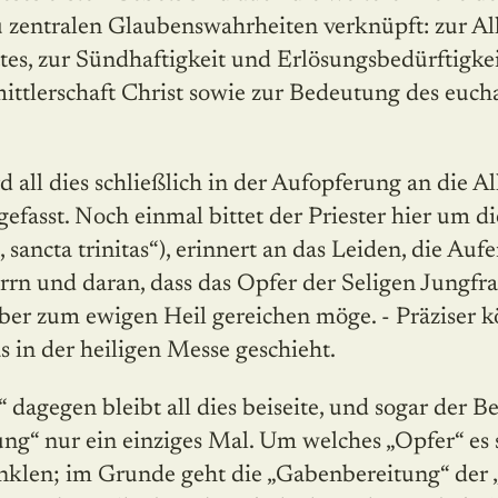
 zentralen Glaubenswahrheiten verknüpft: zur All
es, zur Sündhaftigkeit und Erlösungsbedürftigke
mittlerschaft Christ sowie zur Bedeutung des euch
 all dies schließlich in der Aufopferung an die Al
gefasst. Noch einmal bittet der Priester hier um 
 sancta trinitas“), erinnert an das Leiden, die Au
rn und daran, dass das Opfer der Seligen Jungfra
aber zum ewigen Heil gereichen möge. - Präziser 
 in der heiligen Messe geschieht.
dagegen bleibt all dies beiseite, und sogar der Beg
ng“ nur ein einziges Mal. Um welches „Opfer“ es s
nklen; im Grunde geht die „Gabenbereitung“ der