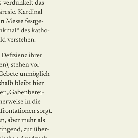
s verdunkelt das
äresie. Kardinal
en Messe festge­
Denkmal“ des katho­
ld verstehen.
Defizienz ihrer
en), stehen vor
 Gebete unmöglich
halb bleibt hier
der „Gabenberei­
herweise in die
frontationen sorgt.
en, aber mehr als
dringend, zur über­