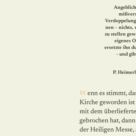
Angeblich
mißver
Verdoppelung 
nen – nichts, 
zu stellen ge
eigenes O
ersetzte ihn d
- und gi
P. Heimerl
Wenn es stimmt, dass die „katholische Kirche“ einen „neue“
Kirche geworden ist
mit dem über­lie­fer­
gebrochen hat, dann 
der Heiligen Messe, 