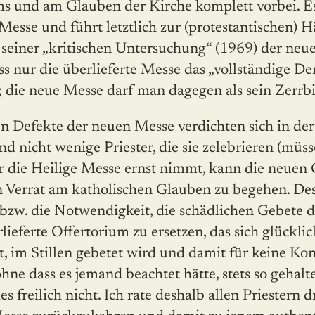
ms und am Glauben der Kirche komplett vorbei. E
esse und führt letztlich zur (protestantischen) H
n seiner „kritischen Untersuchung“ (1969) der neu
dass nur die überlieferte Messe das „vollständige 
; die neue Messe darf man dagegen als sein Zerrbi
 Defekte der neuen Messe verdichten sich in der 
d nicht wenige Priester, die sie zelebrieren (müss
 die Heilige Messe ernst nimmt, kann die neuen
n Verrat am katholischen Glauben zu begehen. Des
 bzw. die Notwendigkeit, die schädlichen Gebete 
lieferte Offertorium zu ersetzen, das sich glücklic
, im Stillen gebetet wird und damit für keine Kon
ohne dass es jemand beachtet hätte, stets so gehalt
es freilich nicht. Ich rate deshalb allen Priestern 