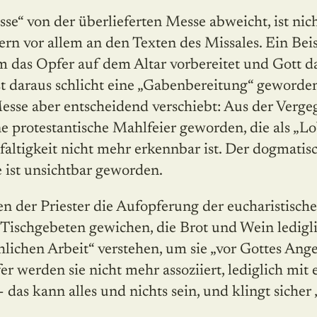
se“ von der überlieferten Messe ab­weicht, ist ni
ern vor allem an den Texten des Missales. Ein Beisp
m das Opfer auf dem Altar vorbereitet und Gott d
st daraus schlicht eine „Gabenbereitung“ geworde
esse aber entscheidend verschiebt: Aus der Verg
ne protestantische Mahlfeier geworden, die als „
ifaltigkeit nicht mehr erkennbar ist. Der dogmatisc
 ist unsichtbar geworden.
n der Priester die Aufopferung der eucharistische
Tischgebeten gewichen, die Brot und Wein ledigli
ichen Arbeit“ verstehen, um sie „vor Gottes Ange
 werden sie nicht mehr assoziiert, lediglich mit
 das kann alles und nichts sein, und klingt sicher „c