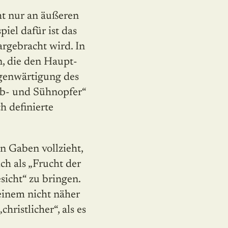
cht nur an äußeren
iel dafür ist das
argebracht wird. In
n, die den Haupt­
egenwärtigung des
Lob- und Sühnopfer“
h definierte
n Gaben vollzieht,
ch als „Frucht der
sicht“ zu bringen.
 einem nicht näher
hristlicher“, als es