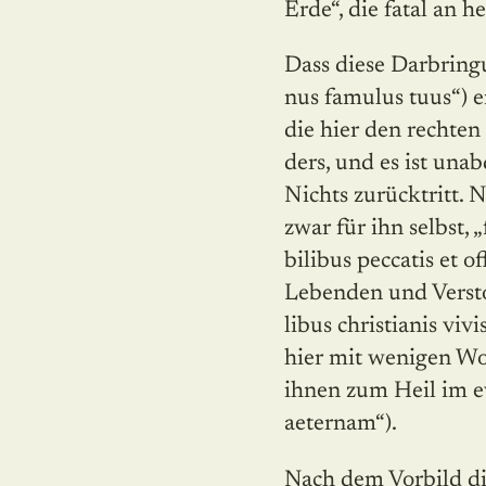
Erde“, die fatal an h
Dass diese Darbringu
nus famulus tuus“) er
die hier den rechten
ders, und es ist unab
Nichts zurücktritt.
zwar für ihn selbst,
bilibus peccatis et o
Lebenden und Versto
libus christianis viv
hier mit wenigen Wor
ihnen zum Heil im ew
aeternam“).
Nach dem Vorbild die