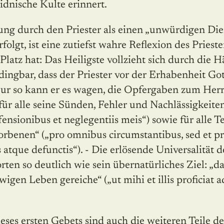
eidnische Kulte erinnert.
ng durch den Priester als einen „unwürdigen Dien
folgt, ist eine zutiefst wahre Reflexion des Priester
 Platz hat: Das Heiligste vollzieht sich durch die 
dingbar, dass der Priester vor der Erhabenheit Got
 Nur so kann er es wagen, die Opfergaben zum Her
 „für alle seine Sünden, Fehler und Nachlässigkeite
ffensionibus et neglegentiis meis“) sowie für alle T
rbenen“ („pro omnibus circumstantibus, sed et p
is atque defunctis“). - Die erlösende Universalität
ten so deutlich wie sein übernatürliches Ziel: „d
igen Leben gereiche“ („ut mihi et illis proficiat 
ses ersten Gebets sind auch die weiteren Teile d