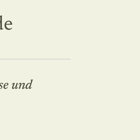
de
se und