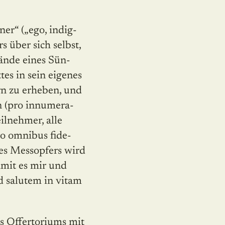
er“ („ego, indig­
s über sich selbst,
Hände eines Sün­
tes in sein eigenes
rn zu erheben, und
n (pro innume­ra­
eilnehmer, alle
ro omnibus fide­
 des Messopfers wird
amit es mir und
ad salutem in vitam
es Offertoriums mit