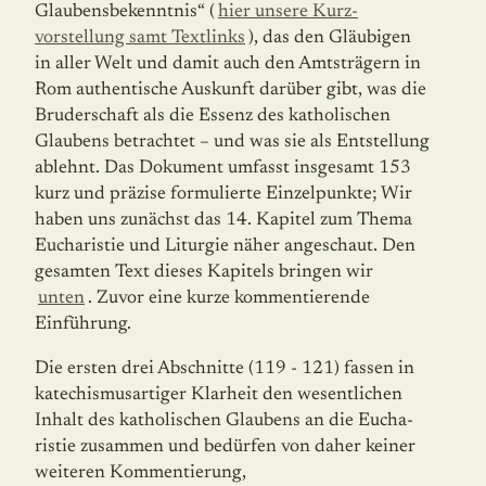
Glaubensbekenntnis“ (
hier unsere Kurz­
vorstellung samt Textlinks
), das den Gläubigen
in aller Welt und damit auch den Amtsträgern in
Rom authen­ti­sche Auskunft darüber gibt, was die
Bruderschaft als die Essenz des katholi­schen
Glaubens be­trachtet – und was sie als Entstellung
ablehnt. Das Dokument umfasst insgesamt 153
kurz und präzise formulierte Einzelpunkte; Wir
haben uns zunächst das 14. Kapitel zum Thema
Eu­charistie und Liturgie näher angeschaut. Den
ge­samten Text dieses Kapi­­tels bringen wir
unten
. Zuvor eine kurze kommen­tierende
Einführung.
Die ersten drei Abschnitte (119 - 121) fassen in
katechis­musartiger Klarheit den wesentlichen
Inhalt des katho­lischen Glaubens an die Eucha­
ristie zusammen und bedürfen von daher keiner
weiteren Kommentierung,