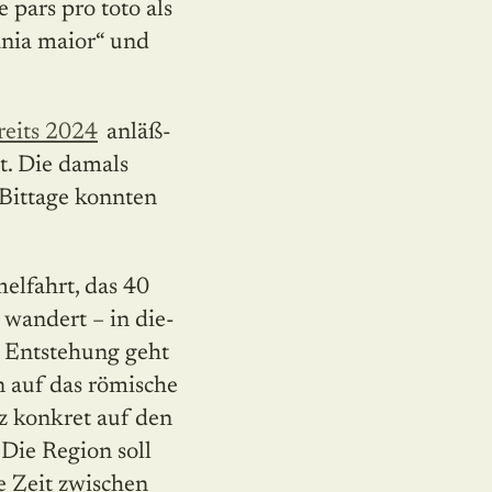
pars pro toto als
tania maior“ und
reits 2024
anläß­
st. Die damals
Bittage konnten
elfahrt, das 40
wandert – in die­
e Entstehung geht
n auf das römische
z konkret auf den
Die Region soll
e Zeit zwischen