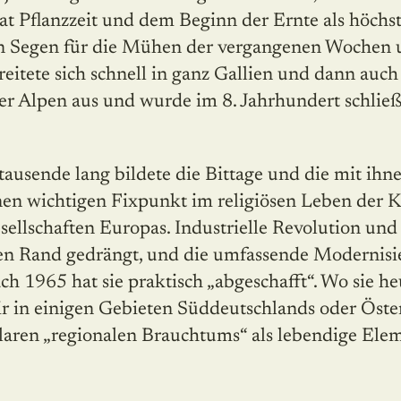
t Pflanzzeit und dem Beginn der Ernte als höchst 
n Segen für die Mühen der vergangenen Wochen
reitete sich schnell in ganz Gallien und dann auc
r Alpen aus und wurde im 8. Jahrhundert schließl
rtausende lang bildete die Bittage und die mit ih
nen wichtigen Fixpunkt im religiösen Leben der K
ellschaften Europas. Industrielle Revolution und
en Rand gedrängt, und die umfassende Modernisi
ch 1965 hat sie praktisch „abgeschafft“. Wo sie heu
in einigen Gebieten Süddeutschlands oder Österre
ularen „regionalen Brauchtums“ als lebendige Ele