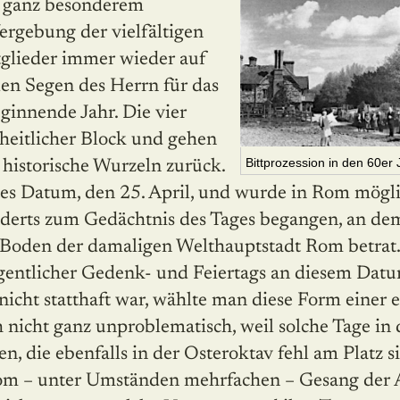
 ganz beson­de­rem
rgebung der vielfältigen
tglieder immer wieder auf
den Segen des Herrn für das
ginnende Jahr. Die vier
nheitlicher Block und gehen
Bittprozession in den 60er
 historische Wurzeln zurück.
stes Datum, den 25. April, und wurde in Rom mögli
nderts zum Gedächtnis des Tages begangen, an dem
Boden der damaligen Welthauptstadt Rom betrat.
gentlicher Gedenk- und Feiertags an diesem Datum
, nicht statthaft war, wählte man diese Form einer
 nicht ganz unproblematisch, weil solche Tage in d
, die ebenfalls in der Osteroktav fehl am Platz s
vom – unter Umständen mehrfachen – Gesang der Al