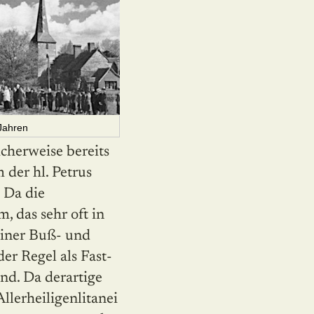
 Jahren
­cherweise bereits
 der hl. Petrus
 Da die
, das sehr oft in
 einer Buß- und
er Regel als Fast­
ind. Da derartige
lerheiligenlitanei