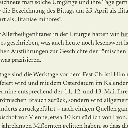
zeichnete man solche Umgänge und ihre Tage gerne 
e die Bezeichnung des Bittags am 25. April als „li
t als „litaniae minores“.
Allerheiligenlitanei in der Liturgie hatten wir
be
iges geschrieben, was auch heute noch lesenswert i
hen Ausführungen zur Geschichte der römischen 
twas präzisieren.
tage sind die Werktage vor dem Fest Christi Himm
feiert wird und mit dem Osterdatum im Kalender 
ermine entsprechend der 11, 12. und 13. Mai. Ihr
dtrömischen Brauch zurück, sondern wird allgemei
hunderts zurückgeführt – nach einigen Quellen gan
bischof von Vienne, etwa 10 km südlich von Lyon. 
jahrelangen Mißernten gelitten haben, so dass di