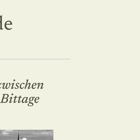
de
zwischen
 Bittage