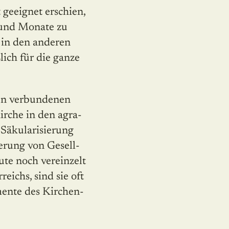
geeignet erschien,
 und Monate zu
h in den anderen
ich für die ganze
nen verbundenen
irche in den agra­
 Säkularisierung
erung von Gesell­
te noch verein­zelt
ichs, sind sie oft
mente des Kirchen­