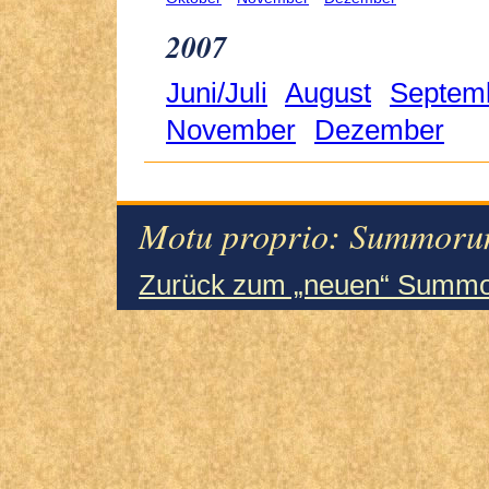
2007
Juni/Juli
August
Septem
November
Dezember
Motu proprio: Summorum
Zurück zum „neuen“ Summo