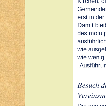
Kirchen, d
Gemeinden 
erst in de
Damit blei
des motu p
ausführlic
wie ausgef
wie wenig 
„Ausführu
Besuch de
Vereinsm
Die deutsc