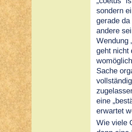
„coetus“ i
sondern e
gerade da
andere sei
Wendung „c
geht nicht
womöglich 
Sache orga
vollständig
zugelasse
eine „best
erwartet w
Wie viele 