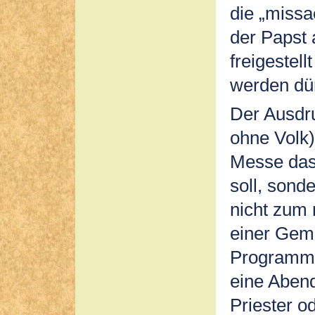
die „missa
der Papst 
freigestell
werden dür
Der Ausdr
ohne Volk)
Messe das 
soll, sond
nicht zum
einer Gem
Programm 
eine Abend
Priester o