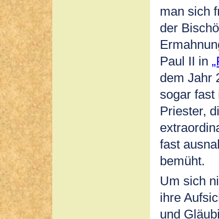
man sich f
der Bischö
Ermahnung
Paul II in
„
dem Jahr 
sogar fast
Priester, 
extraordin
fast ausn
bemüht.
Um sich n
ihre Aufsi
und Gläubi