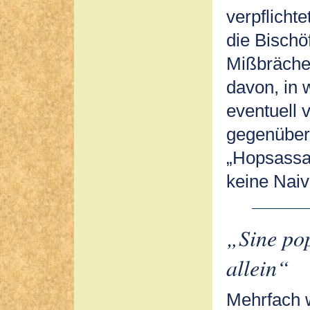
verpflicht
die Bischö
Mißbräche
davon, in 
eventuell 
gegenüber 
„Hopsassa-
keine Naiv
„Sine po
allein“
Mehrfach 