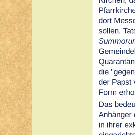
Pfarrkirch
dort Messe
sollen. Tat
Summorum
Gemeindel
Quarantäne
die "gegen
der Papst 
Form erhof
Das bedeut
Anhänger 
in ihrer e