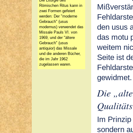
Die Liturgie des
Mißverstä
Römischen Ritus kann in
zwei Formen gefeiert
Fehldarste
werden: Der "moderne
Gebrauch" (usus
den usus a
modernus) verwendet das
Missale Pauls VI. von
das motu p
1969, und der "ältere
Gebrauch" (usus
weitem nic
antiquior) das Missale
und die anderen Bücher,
Seite ist 
die im Jahr 1962
zugelassen waren.
Fehldarste
gewidmet. 
Die „alt
Qualitäts
Im Prinzip
sondern au