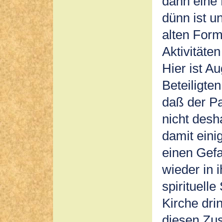
dann eine 
dünn ist u
alten Form
Aktivitäte
Hier ist A
Beteiligte
daß der Pa
nicht desh
damit eini
einen Gefa
wieder in i
spirituelle
Kirche dri
diesen Zu