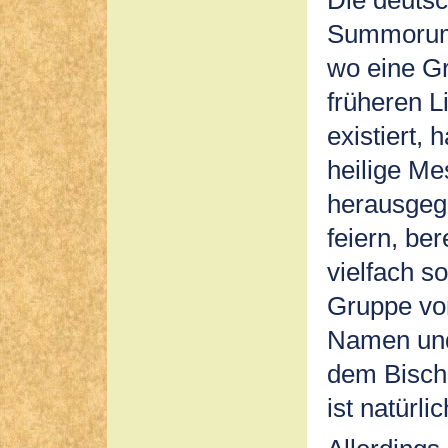
Summorum P
wo eine Gr
früheren L
existiert, 
heilige M
herausge
feiern, be
vielfach s
Gruppe vo
Namen und
dem Bisch
ist natürli