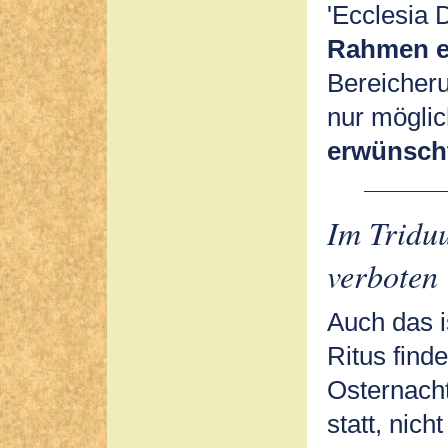
'Ecclesia D
Rahmen e
Bereicheru
nur mögli
erwünsch
Im Triduu
verboten
Auch das i
Ritus find
Osternacht
statt, nic