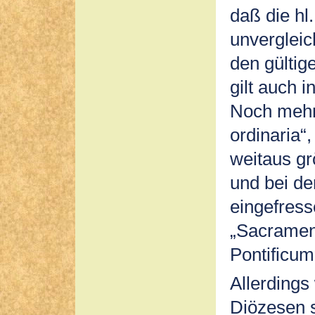
daß die hl
unverglei
den gültig
gilt auch 
Noch mehr 
ordinaria“,
weitaus gr
und bei de
eingefress
„Sacramen
Pontificum
Allerdings
Diözesen 