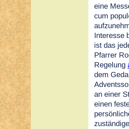
eine Messe
cum populo
aufzunehm
Interesse 
ist das je
Pfarrer Ro
Regelung
dem Gedan
Adventsson
an einer S
einen fest
persönlic
zuständig