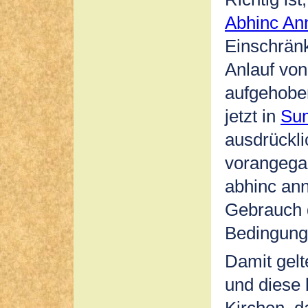
Abhinc An
Einschränk
Anlauf von
aufgehobe
jetzt in
Su
ausdrückli
vorangega
abhinc ann
Gebrauch 
Bedingunge
Damit gelt
und diese 
Kirchen, d