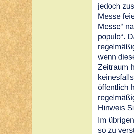
jedoch zus
Messe feie
Messe“ na
populo“. D
regelmäßi
wenn diese
Zeitraum h
keinesfall
öffentlich
regelmäßig
Hinweis Si
Im übrigen
so zu vers