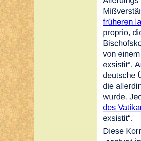
Allerdings 
Mißverstän
früheren l
proprio, d
Bischofskon
von einem „
exsistit“.
deutsche Ü
die allerd
wurde. Jed
des Vatika
exsistit“.
Diese Korr