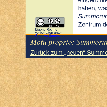
eingerichte
haben, was
Summorum
Zentrum d
Eigene Rechte
vorbehalten unter
Creative Commons
Motu proprio: Summorum
Zurück zum „neuen“ Summo