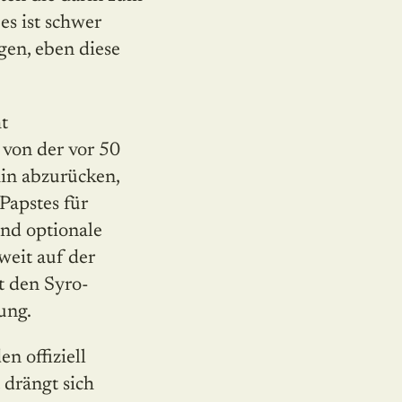
es ist schwer
gen, eben diese
t
 von der vor 50
hin abzurücken,
Papstes für
und optionale
weit auf der
t den Syro-
ung.
en offiziell
 drängt sich