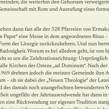
meinden, die weiterhin den Gehorsam verweigerte
emeinschaft mit Rom und Ausrufung eines forma
lten dann fast alle der 328 Pfarreien von Erm
m Papst“ eine Messe in dem angeordneten Ritus 
Form der Liturgie zurückzukehren. Und nun herrs
atlosigkeit. Worum es bei alledem geht, ist von h
geht es um die Zelebrationsrichtung: Ursprünglich 
alle Kirchen des Ostens „ad Dominum“. Nach der
1969 drehten jedoch die meisten Gemeinde ihre A
m – ob sie dabei der „Neuen Theologie“ der Latei
ld des damals noch unangefochten bewunderten W
. Seit ungefähr der Jahrtausendwende hat dann in 
hen eine Rückwendung zur eigenen Tradition stat