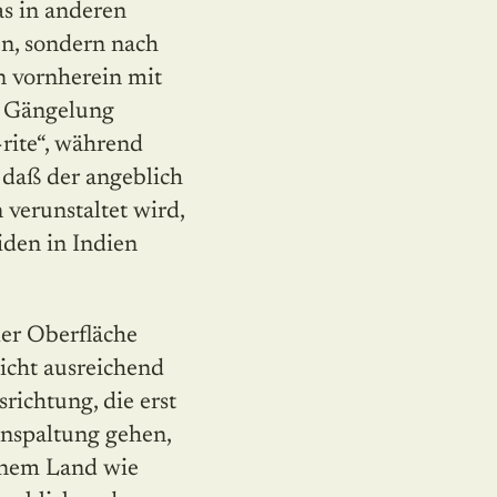
as in anderen
en, sondern nach
n vornherein mit
er Gängelung
rite“, während
 daß der angeblich
 verunstaltet wird,
iden in Indien
der Oberfläche
nicht ausreichend
ichtung, die erst
enspaltung gehen,
einem Land wie