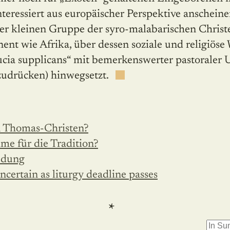
interessiert aus europäischer Perspektive anschei
der kleinen Gruppe der syro-malabarischen Christe
nt wie Afrika, über dessen soziale und religiöse 
cia supplicans“ mit bemerkenswerter pastorale
zudrücken) hinwegsetzt.
n Thomas-Christen?
e für die Tradition?
edung
ncertain as liturgy deadline passes
*