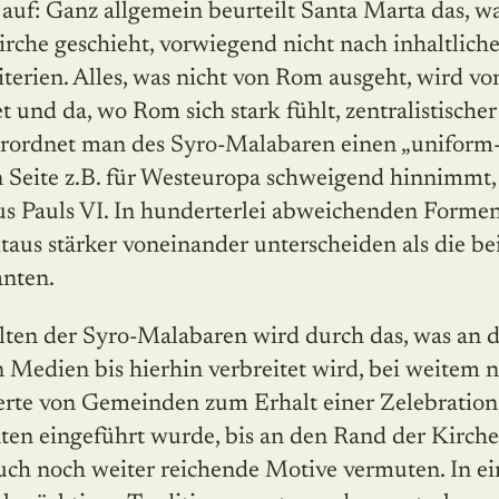
 auf: Ganz allgemein beurteilt Santa Marta das, w
rche geschieht, vorwiegend nicht nach inhaltlich
terien. Alles, was nicht von Rom ausgeht, wird vo
 und da, wo Rom sich stark fühlt, zentralistisch
erordnet man des Syro-Malabaren einen „uniform-
 Seite z.B. für Westeuropa schweigend hinnimmt,
us Pauls VI. In hunderterlei abweichenden Formen
itaus stärker voneinander unterscheiden als die be
anten.
lten der Syro-Malabaren wird durch das, was an 
 Medien bis hierhin verbreitet wird, bei weitem 
rte von Gemeinden zum Erhalt einer Zelebrationsr
nten eingeführt wurde, bis an den Rand der Kirch
uch noch weiter reichende Motive vermuten. In 