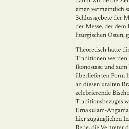
damit wurde die Zel
einen vermeintlich
Schlussgebete der Me
der Messe, der dem 
liturgischen Osten, g
Theoretisch hatte di
Traditionen werden 
Ikonostase und zum V
überlieferten Form h
an diesen uralten Br
zelebrierende Bisch
Traditionsbezuges 
Ernakulam-Angamaly 
hier zugänglichen In
Rede, die Vertreter