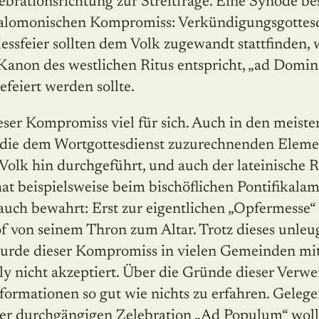
ebrationsrichtung zur Streitfrage. Eine Synode b
 salomonischen Kompromiss: Verkündigungsgottes
ssfeier sollten dem Volk zugewandt stattfinden, 
Kanon des westlichen Ritus entspricht, „ad Domin
efeiert werden sollte.
eser Kompromiss viel für sich. Auch in den meiste
die dem Wortgottesdienst zuzurechnenden Eleme
olk hin durchgeführt, und auch der lateinische Ri
at beispielsweise beim bischöflichen Pontifikala
auch bewahrt: Erst zur eigentlichen „Opfermesse“ 
of von seinem Thron zum Altar. Trotz dieses unle
wurde dieser Kompromiss in vielen Gemeinden m
nicht akzeptiert. Über die Gründe dieser Verwei
formationen so gut wie nichts zu erfahren. Gelegen
 der durchgängigen Zelebration „Ad Populum“ woll