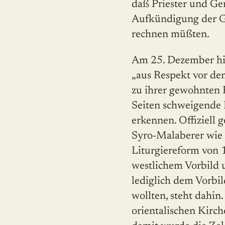
daß Priester und Ge
Aufkündigung der G
rechnen müßten.
Am 25. Dezember hie
„aus Respekt vor de
zu ihrer gewohnten 
Seiten schweigende R
erkennen. Offiziell 
Syro-Malaberer wie 
Liturgiereform von 
westlichem Vorbild u
lediglich dem Vorbi
wollten, steht dahin
orientalischen Kirc