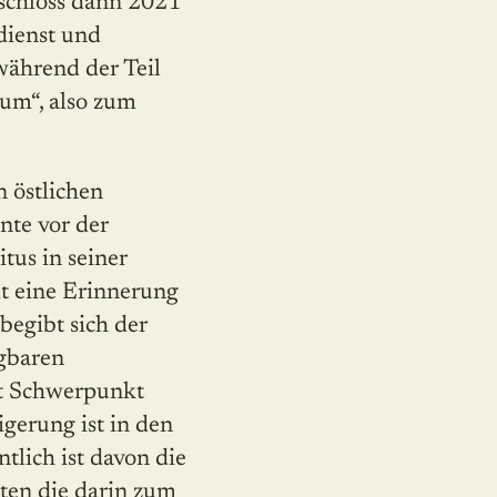
eschloss dann 2021
dienst und
während der Teil
um“, also zum
n östlichen
nte vor der
tus in seiner
mt eine Erinnerung
begibt sich der
ugbaren
it Schwerpunkt
gerung ist in den
tlich ist davon die
ten die darin zum