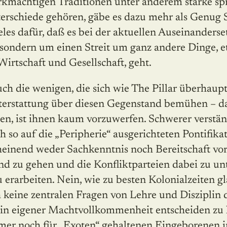
irkmächtigen Traditionen unter anderem starke sp
schiede gehören, gäbe es dazu mehr als Genug S
eles dafür, daß es bei der aktuellen Auseinander
, sondern um einen Streit um ganz andere Dinge, 
irtschaft und Gesellschaft, geht.
ch die wenigen, die sich wie The Pillar überhaup
erstattung über diesen Gegenstand bemühen – da
n, ist ihnen kaum vorzuwerfen. Schwerer verständ
 so auf die „Peripherie“ ausgerichteten Pontifik
einend weder Sachkenntnis noch Bereitschaft vo
d zu gehen und die Konfliktparteien dabei zu unt
 erarbeiten. Nein, wie zu besten Kolonialzeiten g
h keine zentralen Fragen von Lehre und Disziplin 
in eigener Machtvollkommenheit entscheiden zu 
er noch für „Exoten“ gehaltenen Eingeborenen i