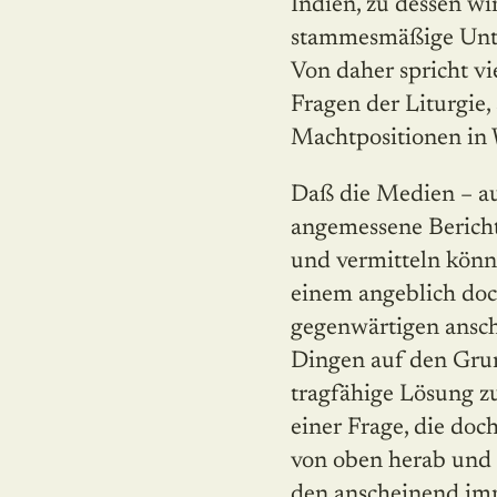
Indien, zu dessen w
stammesmäßige Unter
Von daher spricht vi
Fragen der Liturgie
Machtpositionen in W
Daß die Medien – au
angemessene Bericht
und vermitteln könne
einem angeblich doch
gegenwärtigen ansch
Dingen auf den Grun
tragfähige Lösung zu
einer Frage, die doc
von oben herab und 
den anscheinend imm