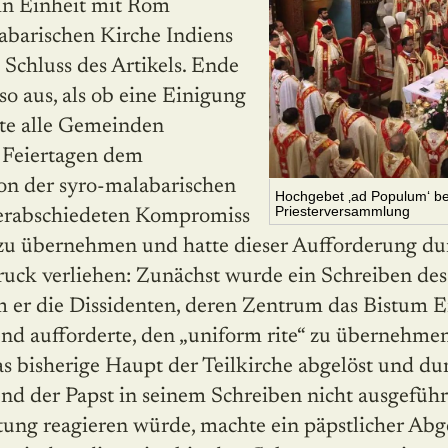
r in Einheit mit Rom
barischen Kirche Indiens
 Schluss des Artikels. Ende
 so aus, als ob eine Einigung
te alle Gemeinden
n Feiertagen dem
on der syro-malabarischen
Hochgebet ‚ad Populum‘ be
Priesterversammlung
verabschiedeten Kompromiss
“ zu übernehmen und hatte dieser Aufforderung du
k verliehen: Zunächst wurde ein Schreiben des
dem er die Dissidenten, deren Zentrum das Bistum
end aufforderte, den „uniform rite“ zu übernehm
s bisherige Haupt der Teilkirche abgelöst und du
nd der Papst in seinem Schreiben nicht ausgeführ
tung reagieren würde, machte ein päpstlicher Abg