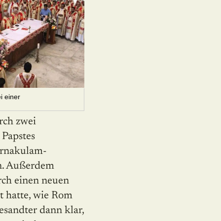
i einer
rch zwei
 Papstes
 Ernakulam-
en. Außerdem
rch einen neuen
t hatte, wie Rom
esandter dann klar,