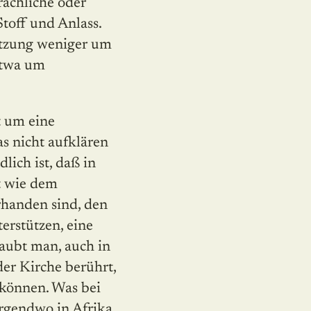
rachliche oder
toff und Anlass.
setzung weniger um
etwa um
t um eine
s nicht aufklären
lich ist, daß in
at wie dem
rhanden sind, den
erstützen, eine
laubt man, auch in
der Kirche berührt,
können. Was bei
rgendwo in Afrika