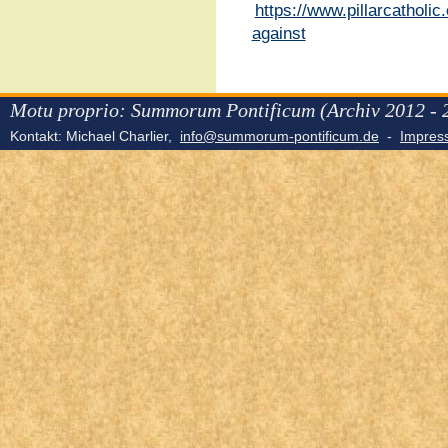
https://www.pillarcatholi
against
Motu proprio: Summorum Pontificum (Archiv 2012 - 
Kontakt: Michael Charlier,
info@summorum-pontificum.de
-
Impre