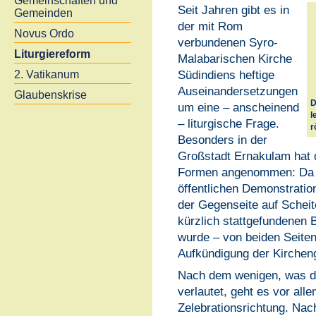
Gemeinschaften und
Seit Jahren gibt es in
Gemeinden
der mit Rom
Novus Ordo
verbundenen Syro-
Liturgiereform
Malabarischen Kirche
Südindiens heftige
2. Vatikanum
Auseinandersetzungen
Glaubenskrise
D
um eine – anscheinend
l
– liturgische Frage.
r
Besonders in der
Großstadt Ernakulam hat 
Formen angenommen: Da w
öffentlichen Demonstratio
der Gegenseite auf Scheit
kürzlich stattgefundenen 
wurde – von beiden Seiten
Aufkündigung der Kirchen
Nach dem wenigen, was d
verlautet, geht es vor all
Zelebrationsrichtung. Nac