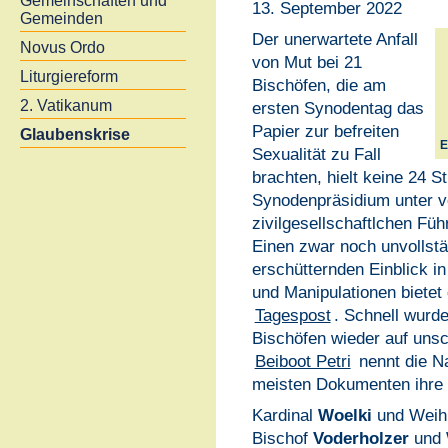
Gemeinschaften und
13. September 2022
Gemeinden
Der unerwartete Anfall
Novus Ordo
von Mut bei 21
Liturgiereform
Bischöfen, die am
2. Vatikanum
ersten Synodentag das
Papier zur befreiten
Glaubenskrise
E
Sexualität zu Fall
brachten, hielt keine 24 
Synodenpräsidium unter ve
zivilgesellschaftlchen Füh
Einen zwar noch unvollst
erschütternden Einblick i
und Manipulationen bietet
Tagespost
. Schnell wurde
Bischöfen wieder auf unsc
Beiboot Petri
nennt die N
meisten Dokumenten ihre
Kardinal
Woelki
und Weih
Bischof
Voderholzer
und 