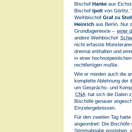
Bischof
Hanke
aus Eichst
Bischof
Ipolt
von Görlitz,
Weihbischof
Graf zu Stol
Heinrich
aus Berlin. Nur 
Grundlagentexte –
einer 
andere Weihbischof
Schw
nicht erfasste Münsteran
dreimal enthalten und ein
in einer hochnotpeinliche
rechtfertigen mußte.
Wie er mieden auch die an
komplette Ablehnung der 
um Gesprächs- und Kompro
CNA
hat sich die Daten 
Bischöfe genauer angesch
Einzelergebnissen.
Für den zweiten Tag hatt
angeordnet: Die Bischöfe so
Stimmabgabe einstehen, w