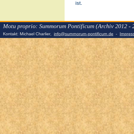
ist.
Motu proprio: Summorum Pontificum (Archiv 2012 - 
Kontakt: Michael Charlier,
info@summorum-pontificum.de
-
Impre