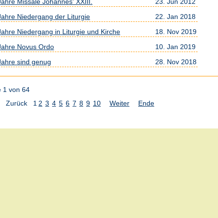
Jahre Missale Johannes' XXIII.
23. Jun 2012
Jahre Niedergang der Liturgie
22. Jan 2018
Jahre Niedergang in Liturgie und Kirche
18. Nov 2019
Jahre Novus Ordo
10. Jan 2019
Jahre sind genug
28. Nov 2018
e 1 von 64
Zurück
1
2
3
4
5
6
7
8
9
10
Weiter
Ende