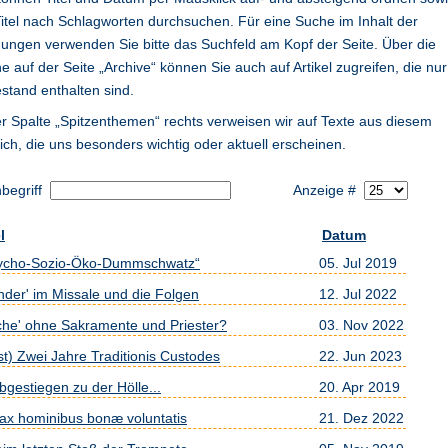
Titel nach Schlagworten durchsuchen. Für eine Suche im Inhalt der
ungen verwenden Sie bitte das Suchfeld am Kopf der Seite. Über die
e auf der Seite „Archive“ können Sie auch auf Artikel zugreifen, die nur
estand enthalten sind.
er Spalte „Spitzenthemen“ rechts verweisen wir auf Texte aus diesem
ich, die uns besonders wichtig oder aktuell erscheinen.
begriff
Anzeige #
l
Datum
ycho-Sozio-Öko-Dummschwatz“
05. Jul 2019
nder' im Missale und die Folgen
12. Jul 2022
rche' ohne Sakramente und Priester?
03. Nov 2022
st) Zwei Jahre Traditionis Custodes
22. Jun 2023
abgestiegen zu der Hölle...
20. Apr 2019
 pax hominibus bonæ voluntatis
21. Dez 2022