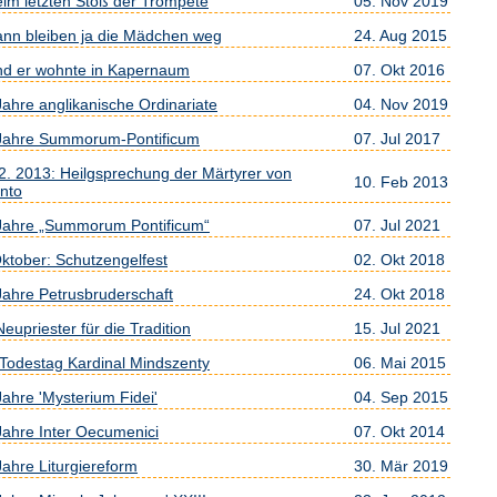
beim letzten Stoß der Trompete
05. Nov 2019
dann bleiben ja die Mädchen weg
24. Aug 2015
und er wohnte in Kapernaum
07. Okt 2016
Jahre anglikanische Ordinariate
04. Nov 2019
Jahre Summorum-Pontificum
07. Jul 2017
 2. 2013: Heilgsprechung der Märtyrer von
10. Feb 2013
nto
Jahre „Summorum Pontificum“
07. Jul 2021
Oktober: Schutzengelfest
02. Okt 2018
Jahre Petrusbruderschaft
24. Okt 2018
eupriester für die Tradition
15. Jul 2021
 Todestag Kardinal Mindszenty
06. Mai 2015
Jahre 'Mysterium Fidei'
04. Sep 2015
Jahre Inter Oecumenici
07. Okt 2014
Jahre Liturgiereform
30. Mär 2019