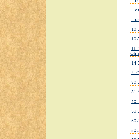
...
...
...
10 
10 
11.
Otra
14 
2. 
30 
31 N
40.
50 
50 
50 