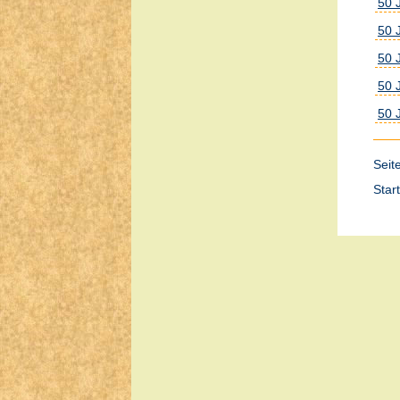
50 
50 
50 
50 
50 
Seit
Start