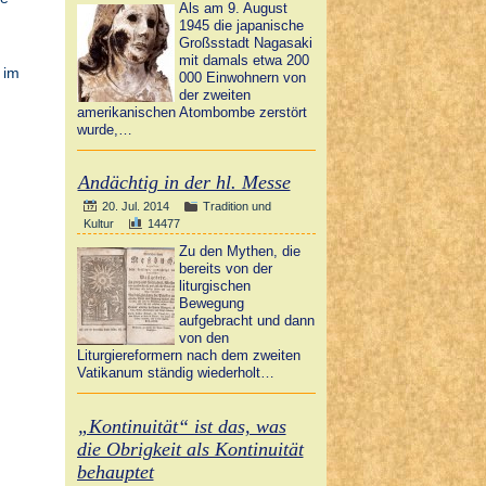
Als am 9. August
1945 die japanische
Großsstadt Nagasaki
mit damals etwa 200
 im
000 Einwohnern von
der zweiten
amerikanischen Atombombe zerstört
wurde,…
Andächtig in der hl. Messe
20. Jul. 2014
Tradition und
Kultur
14477
Zu den Mythen, die
bereits von der
liturgischen
Bewegung
aufgebracht und dann
von den
Liturgiereformern nach dem zweiten
Vatikanum ständig wiederholt…
„Kontinuität“ ist das, was
die Obrigkeit als Kontinuität
behauptet