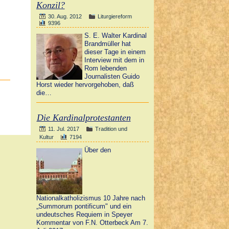
Konzil?
30. Aug. 2012
Liturgiereform
9396
S. E. Walter Kardinal
Brandmüller hat
dieser Tage in einem
Interview mit dem in
Rom lebenden
Journalisten Guido
Horst wieder hervorgehoben, daß
die…
Die Kardinalprotestanten
11. Jul. 2017
Tradition und
Kultur
7194
Über den
Nationalkatholizismus 10 Jahre nach
„Summorum pontificum" und ein
undeutsches Requiem in Speyer
Kommentar von F.N. Otterbeck Am 7.