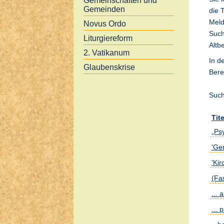
Gemeinschaften und
Gemeinden
die 
Meld
Novus Ordo
Such
Liturgiereform
Altb
2. Vatikanum
In d
Glaubenskrise
Bere
Such
Tite
„Ps
'Ge
'Ki
(Fa
... 
...