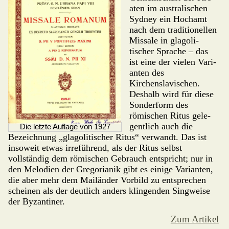
a­ten im au­strali­schen
Sydney ein Hochamt
nach dem traditi­onellen
Missale in glago­li­
tischer Sprache – das
ist eine der vielen Va­ri­
an­ten des
Kirchenslavischen.
Deshalb wird für diese
Sonderform des
römischen Ritus gele­
gentlich auch die
Die letzte Auflage von 1927
Bezeichnung „glagolitischer Ritus“ verwandt. Das ist
inso­weit etwas irre­führend, als der Ritus selbst
vollständig dem römischen Gebrauch entspricht; nur in
den Melodien der Gregorianik gibt es einige Vari­an­ten,
die aber mehr dem Mailänder Vorbild zu entsprechen
scheinen als der deutlich anders klingenden Singweise
der Byzantiner.
Zum Artikel