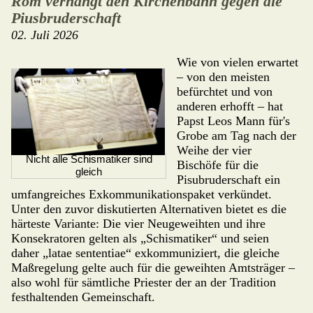
Rom verhängt den Kirchenbann gegen die
Piusbruderschaft
02. Juli 2026
Wie von vielen erwartet
– von den mei­sten
befürchtet und von
anderen erhofft – hat
Papst Leos Mann für's
Grobe am Tag nach der
Weihe der vier
Nicht alle Schismatiker sind
Bischöfe für die
gleich
Pisubruder­schaft ein
umfangreiches Ex­kommunikations­pa­ket verkündet.
Unter den zu­vor diskutierten Alternativen bietet es die
här­teste Variante: Die vier Neugeweihten und ihre
Konsekratoren gelten als „Schismatiker“ und seien
daher „latae sententiae“ exkommuni­ziert, die gleiche
Maßregelung gelte auch für die geweihten Amtsträger –
also wohl für sämtliche Priester der an der Tra­di­tion
festhaltenden Gemeinschaft.