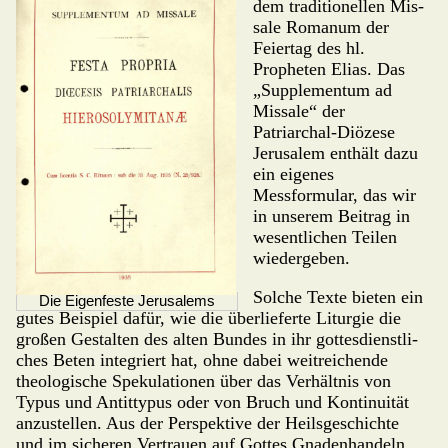
dem traditionellen Mis­
sa­le Ro­manum der
Feiertag des hl.
Propheten Elias. Das
„Supplementum ad
Missale“ der
Patriarchal-Diözese
Jerusalem enthält dazu
ein eigenes
Messformular, das wir
in unserem Beitrag in
wesentlichen Teilen
wiedergeben.
Solche Texte bieten ein
Die Eigenfeste Jerusalems
gutes Beispiel dafür, wie die überlieferte Liturgie die
großen Ge­stalten des alten Bundes in ihr gottesdienst­li­
ches Beten integriert hat, ohne dabei weitrei­chende
theologische Spekulationen über das Verhältnis von
Typus und Antittypus oder von Bruch und Kontinuität
anzustellen. Aus der Perspektive der Heilsgeschichte
und im sicheren Vertrauen auf Gottes Gnadenhandeln