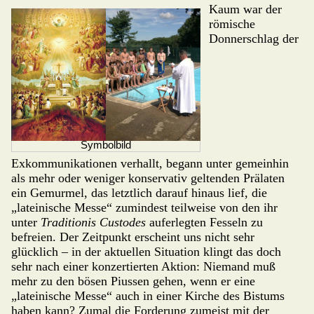
Kaum war der
römische
Donnerschlag der
Symbolbild
Exkommunikationen verhallt, be­gann unter gemeinhin
als mehr oder we­niger konservativ geltenden Prälaten
ein Gemurmel, das letzt­lich darauf hinaus lief, die
„lateinische Messe“ zumindest teilweise von den ihr
unter
Tradi­tionis Custodes
auferlegten Fes­seln zu
befreien. Der Zeitpunkt erscheint uns nicht sehr
glücklich – in der aktu­ellen Situ­ation klingt das doch
sehr nach einer konzertierten Aktion: Niemand muß
mehr zu den bösen Piussen gehen, wenn er eine
„lateinische Messe“ auch in einer Kirche des Bistums
haben kann? Zumal die Forderung zu­meist mit der