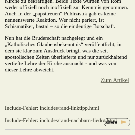
Kirche zu bekräftigen. Beide Texte wurden von Rom
weder offiziell noch inoffiziell zur Kenntnis genom­men.
Auch In der „papsttreuen“ Publizistik gab es keine
nennenswerte Reaktion. Wer nicht pariert, ist
Schismatiker, basta! – so die eindeutige Botschaft.
Nun hat die Bruderschaft nachgelegt und ein
„Katholisches Glaubens­bekenntnis“ veröffentlicht, in
dem sie klar zum Ausdruck bringt, was die seit
apostolischen Zeiten überlieferte und nur zurückhaltend
vertiefte Lehre der Kirche ausmacht - und was von
dieser Lehre abweicht.
Zum Artikel
Include-Fehler: includes/rand-linktipp.html
Include-Fehler: includes/rand-nachbarn-fiedro.html
ältere