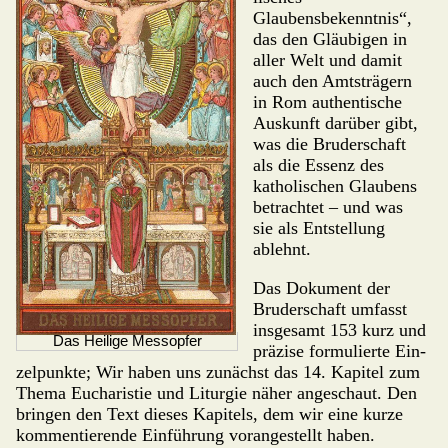
Glaubensbekenntnis“,
das den Gläubigen in
aller Welt und damit
auch den Amtsträgern
in Rom authen­ti­sche
Auskunft darüber gibt,
was die Bruderschaft
als die Essenz des
katholi­schen Glaubens
be­trachtet – und was
sie als Entstellung
ablehnt.
Das Dokument der
Bruderschaft umfasst
ins­gesamt 153 kurz und
Das Heilige Messopfer
präzise formulierte Ein­
zelpunkte; Wir haben uns zunächst das 14. Kapitel zum
Thema Eu­charistie und Liturgie näher angeschaut. Den
bringen den Text dieses Kapi­­tels, dem wir eine kurze
kommen­tierende Einführung vorangestellt haben.