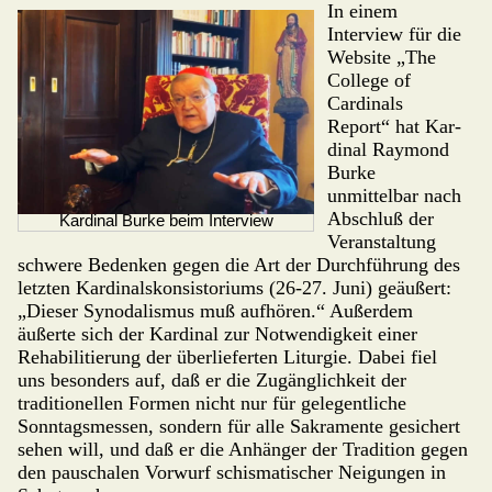
In einem
Interview für die
Website „The
Col­lege of
Cardinals
Report“ hat Kar­
dinal Raymond
Burke
unmittelbar nach
Abschluß der
Kardinal Burke beim Interview
Veranstaltung
schwere Bedenken gegen die Art der Durchfüh­rung des
letzten Kardinals­kon­sistoriums (26-27. Juni) geäußert:
„Dieser Syno­dalis­mus muß aufhören.“ Außerdem
äußerte sich der Kardinal zur Notwendigkeit einer
Rehabi­li­tierung der überlieferten Liturgie. Dabei fiel
uns besonders auf, daß er die Zu­gäng­lichkeit der
traditionellen Formen nicht nur für gelegentliche
Sonntags­messen, sondern für alle Sakramente gesichert
sehen will, und daß er die Anhänger der Tradition gegen
den pauschalen Vorwurf schismatischer Neigungen in