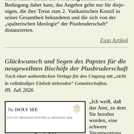
Bedingung daher kam, das Angebot gelte nur für dieje­
nigen, die ihre Treue zum 2. Vatikanischen Konzil in
seiner Gesamtheit bekundeten und die sich von der
„spalte­ri­schen Ideologie“ der Pius­bru­derschaft“
distanzierten.
Zum Artikel
Glückwunsch und Segen des Papstes für die
neugeweihten Bischöfe der Piusbruderschaft
Nach einer authentischen Vorlage für den Umgang mit „nicht
in vollständiger Einheit stehenden“ Gemeinschaften.
09. Juli 2026
„Ich weiß, daß
das Amt, zu dem
Sie be­rufen
wurden, eine
schwere
Verantwor­tung