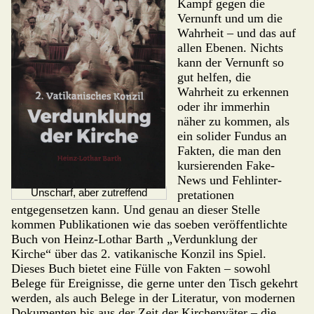
Kampf gegen die
Vernunft und um die
Wahrheit – und das auf
allen Ebenen. Nichts
kann der Vernunft so
gut helfen, die
Wahrheit zu erkennen
oder ihr immerhin
näher zu kom­men, als
ein solider Fundus an
Fakten, die man den
kursierenden Fake-
News und Fehlinter­
Unscharf, aber zutreffend
pretationen
entgegensetzen kann. Und genau an dieser Stelle
kommen Publikationen wie das soeben veröffentlichte
Buch von Heinz-Lothar Barth „Verdunklung der
Kirche“ über das 2. vatikanische Konzil ins Spiel.
Dieses Buch bietet eine Fülle von Fakten – sowohl
Belege für Ereignisse, die gerne unter den Tisch gekehrt
werden, als auch Belege in der Literatur, von modernen
Dokumenten bis aus der Zeit der Kirchenväter – die