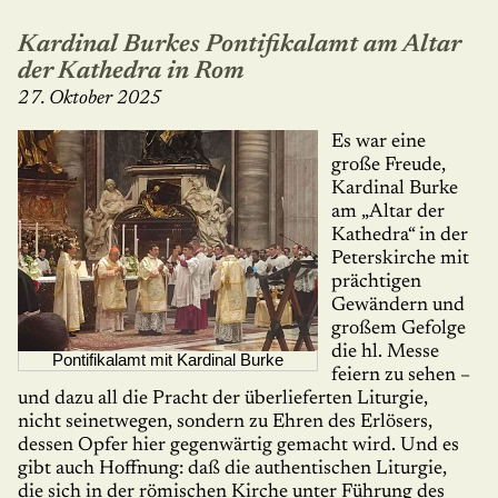
Kardinal Burkes Pontifikalamt am Altar
der Kathedra in Rom
27. Oktober 2025
Es war eine
große Freude,
Kardinal Burke
am „Altar der
Kathedra“ in der
Peters­kirche mit
prächtigen
Gewändern und
großem Gefolge
die hl. Messe
Pontifikalamt mit Kardinal Burke
feiern zu sehen –
und dazu all die Pracht der überlieferten Li­turgie,
nicht seinetwegen, sondern zu Ehren des Erlösers,
dessen Opfer hier gegenwärtig gemacht wird. Und es
gibt auch Hoffnung: daß die au­then­tischen Li­tur­gie,
die sich in der römischen Kirche unter Führung des