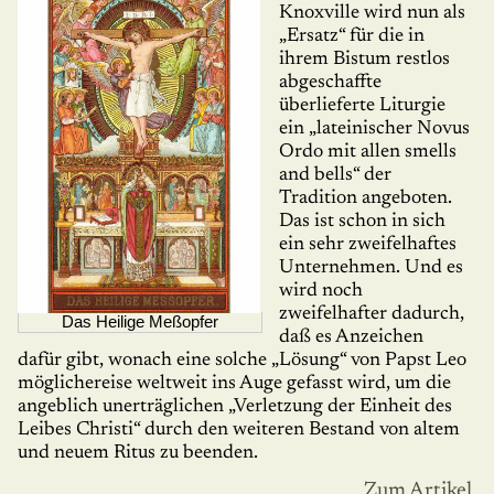
Knoxville wird nun als
„Ersatz“ für die in
ihrem Bistum restlos
abge­schaffte
überlieferte Liturgie
ein „lateinischer Novus
Ordo mit allen smells
and bells“ der
Tradition angeboten.
Das ist schon in sich
ein sehr zweifelhaftes
Unternehmen. Und es
wird noch
zweifelhafter dadurch,
Das Heilige Meßopfer
daß es Anzeichen
dafür gibt, wonach eine solche „Lösung“ von Papst Leo
möglichereise welt­weit ins Auge gefasst wird, um die
angeblich unerträglichen „Verletzung der Einheit des
Leibes Christi“ durch den weiteren Bestand von altem
und neuem Ritus zu beenden.
Zum Artikel