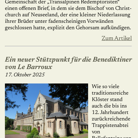
Gemeinschaft der „Transalpinen Re­demp­toristen“
einen offenen Brief, in dem sie dem Bischof von Christ­
church auf Neuseeland, der eine kleiner Niederlassung
ihrer Brüder un­ter faden­scheinigen Vorwänden
geschlossen hatte, explizit den Gehor­sam aufkün­di­gen.
Zum Artikel
Ein neuer Stützpunkt für die Benediktiner
von Le Barroux
17. Oktober 2025
Wie so viele
traditionsreiche
Klöster stand
auch die bis ins
12. Jahrhundert
zurück­rei­chende
Trappistenabtei
von