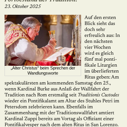
23. Oktober 2025
Auf den ersten
Blick sieht das
doch sehr
erfreulich aus: In
den nächsten
vier Wo­chen
wird es gleich
fünf mal ponti­
fikale Liturgien
„Alter Christus“ beim Sprechen der
im überlieferten
Wandlungsworte
Ritus geben: Am
spektakulärsten am kommenden Samstag den 25.,
wenn Kardinal Burke aus Anlaß der Wall­fahrt der
Tradition nach Rom erstmalig seit
Tra­di­tio­nis Cu­sto­des
wieder ein Pontifikalamt am Altar des Stuhles Petri im
Petersdom ze­le­brieren kann. Ebenfalls im
Zusammenhang mit der Traditionswall­fahrt amtiert
Kardinal Zuppi bereits am Vortag als Offiziant einer
Pon­ti­fi­kal­ves­per nach dem alten Ritus in San Lorenzo.