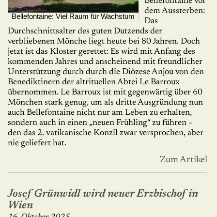
Bellefontaine vor
dem Aussterben:
Bellefontaine: Viel Raum für Wachstum
Das
Durchschnittsalter des guten Dutzends der
verbliebenen Mönche liegt heute bei 80 Jahren. Doch
jetzt ist das Kloster gerettet: Es wird mit Anfang des
kom­menden Jahres und anscheinend mit freundlicher
Unterstützung durch durch die Diözese Anjou von den
Benediktinern der altrituellen Abtei Le Barroux
übernom­men. Le Barroux ist mit gegenwärtig über 60
Mön­chen stark genug, um als dritte Aus­grün­dung nun
auch Bellefontaine nicht nur am Leben zu erhalten,
sondern auch in einen „neuen Frühling“ zu führen –
den das 2. vatikanische Konzil zwar versprochen, aber
nie geliefert hat.
Zum Artikel
Josef Grünwidl wird neuer Erzbischof in
Wien