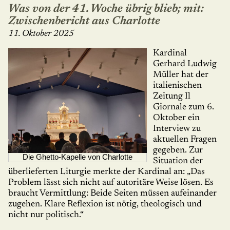
Was von der 41. Woche übrig blieb; mit:
Zwischenbericht aus Charlotte
11. Oktober 2025
Kardinal
Gerhard Ludwig
Müller hat der
italienischen
Zeitung Il
Giornale zum 6.
Oktober ein
Interview zu
aktuellen Fra­gen
gegeben. Zur
Die Ghetto-Kapelle von Charlotte
Situation der
über­lie­fer­ten Liturgie merkte der Kardinal an: „Das
Problem lässt sich nicht auf au­to­ri­täre Weise lösen. Es
braucht Vermittlung: Beide Seiten müssen aufeinander
zu­ge­hen. Klare Reflexion ist nötig, theologisch und
nicht nur politisch.“