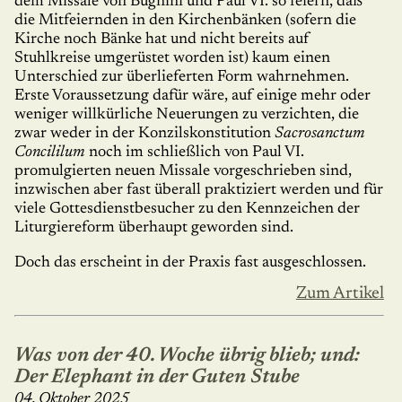
dem Missale von Bugnini und Paul VI. so feiern, daß
die Mitfei­ern­den in den Kirchenbänken (sofern die
Kirche noch Bänke hat und nicht bereits auf
Stuhlkreise umgerüstet worden ist) kaum einen
Unterschied zur überlieferten Form wahrnehmen.
Erste Vor­aussetzung dafür wäre, auf einige mehr oder
weniger willkürliche Neuerungen zu verzichten, die
zwar weder in der Konzils­kon­sti­tu­tion
Sacrosanctum
Concililum
noch im schließlich von Paul VI.
promulgierten neuen Missale vorgeschrieben sind,
inzwischen aber fast überall prakti­ziert werden und für
viele Gottesdienstbesucher zu den Kennzeichen der
Liturgiereform überhaupt geworden sind.
Doch das erscheint in der Praxis fast ausgeschlossen.
Zum Artikel
Was von der 40. Woche übrig blieb; und:
Der Elephant in der Guten Stube
04. Oktober 2025