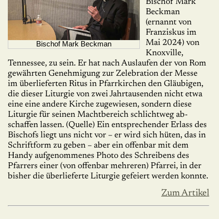
Bischof Mark
Beckman
(ernannt von
Franziskus im
Mai 2024) von
Bischof Mark Beckman
Knoxville,
Tennessee, zu sein. Er hat nach Auslaufen der von Rom
gewährten Genehmigung zur Ze­le­bra­tion der Messe
im überlie­ferten Ritus in Pfarr­kirchen den Gläubigen,
die dieser Liturgie von zwei Jahrtausenden nicht etwa
eine eine andere Kirche zugewiesen, sondern diese
Liturgie für seinen Machtbereich schlichtweg ab­
schaffen lassen. (Quelle) Ein entsprechender Erlass des
Bischofs liegt uns nicht vor – er wird sich hüten, das in
Schriftform zu geben – aber ein offenbar mit dem
Handy aufge­nommenes Photo des Schreibens des
Pfarrers einer (von offenbar mehreren) Pfarrei, in der
bisher die überlieferte Liturgie gefei­ert werden konnte.
Zum Artikel