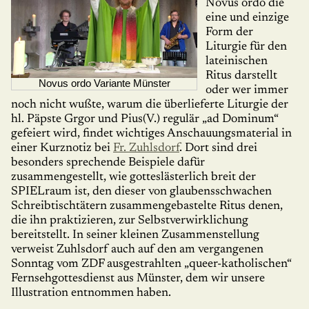
Novus ordo die
eine und einzige
Form der
Liturgie für den
lateini­schen
Ritus darstellt
Novus ordo Variante Münster
oder wer immer
noch nicht wußte, warum die überlieferte Liturgie der
hl. Päpste Grgor und Pius(V.) regulär „ad Dominum“
gefeiert wird, findet wichtiges Anschauungs­material in
einer Kurznotiz bei
Fr. Zuhlsdorf
. Dort sind drei
besonders sprechende Beispiele dafür
zusammengestellt, wie gotteslästerlich breit der
SPIELraum ist, den dieser von glau­bens­schwachen
Schreibtischtätern zusammengebastelte Ritus denen,
die ihn praktizieren, zur Selbstverwirklichung
bereitstellt. In seiner kleinen Zusammenstellung
verweist Zuhlsdorf auch auf den am vergangenen
Sonntag vom ZDF ausgestrahlten „queer-katholischen“
Fernseh­got­tes­dienst aus Münster, dem wir unsere
Illustration entnommen haben.