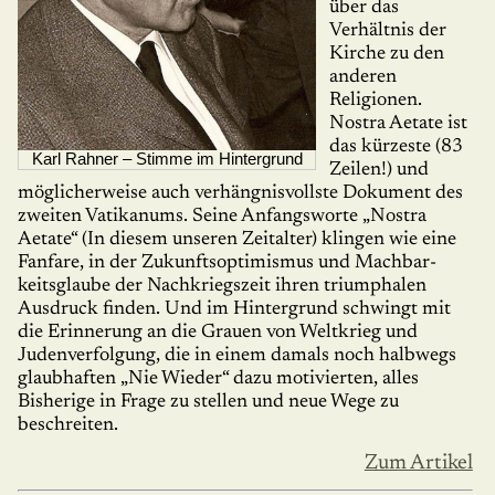
über das
Verhältnis der
Kirche zu den
anderen
Religionen.
Nostra Aetate ist
das kür­ze­ste (83
Karl Rahner – Stimme im Hintergrund
Zeilen!) und
möglicherweise auch ver­häng­nis­vollste Dokument des
zweiten Vati­ka­nums. Seine Anfangsworte „Nostra
Aetate“ (In diesem unseren Zeit­alter) klingen wie eine
Fan­fa­re, in der Zukunftsoptimismus und Machbar­
keits­glaube der Nachkriegszeit ihren tri­um­pha­len
Ausdruck finden. Und im Hintergrund schwingt mit
die Erin­ne­rung an die Grauen von Weltkrieg und
Judenverfolgung, die in einem damals noch halbwegs
glaubhaften „Nie Wieder“ dazu motivierten, alles
Bisherige in Frage zu stellen und neue Wege zu
beschreiten.
Zum Artikel