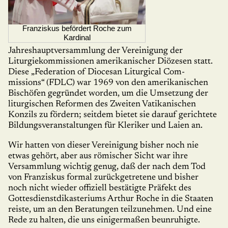
Franziskus befördert Roche zum
Kardinal
Jahreshauptversammlung der Verei­ni­gung der
Liturgiekommissionen ame­rikani­scher Diözesen statt.
Diese „Federation of Diocesan Liturgical Com­
missions“ (FDLC) war 1969 von den amerikanischen
Bischöfen ge­grün­det worden, um die Umsetzung der
litur­gi­schen Reformen des Zweiten Vatikanischen
Konzils zu fördern; seitdem bietet sie darauf gerichtete
Bil­dungsveranstaltungen für Kleriker und Laien an.
Wir hatten von dieser Vereinigung bisher noch nie
etwas gehört, aber aus römischer Sicht war ihre
Versammlung wichtig genug, daß der nach dem Tod
von Franziskus formal zu­rückgetretene und bisher
noch nicht wieder offiziell bestätigte Präfekt des
Gottes­dienst­dika­steriums Arthur Roche in die Staaten
reiste, um an den Beratungen teilzunehmen. Und eine
Rede zu halten, die uns einigermaßen beunruhigte.