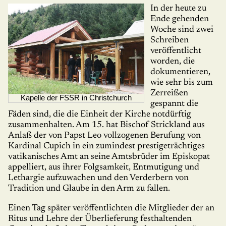
In der heute zu
Ende gehenden
Woche sind zwei
Schreiben
veröffentlicht
wor­den, die
doku­mentieren,
wie sehr bis zum
Zerreißen
Kapelle der FSSR in Christchurch
gespannt die
Fäden sind, die die Einheit der Kirche not­dürftig
zusammenhalten. Am 15. hat Bischof Strickland aus
Anlaß der von Papst Leo vollzo­genen Berufung von
Kardinal Cupich in ein zumindest prestige­trächtiges
vatikanisches Amt an seine Amtsbrüder im Episkopat
appel­liert, aus ihrer Folgsamkeit, Entmutigung und
Lethargie aufzuwachen und den Verderbern von
Tradition und Glaube in den Arm zu fallen.
Einen Tag später veröffentlichten die Mitglieder der an
Ritus und Lehre der Überliefe­rung festhaltenden