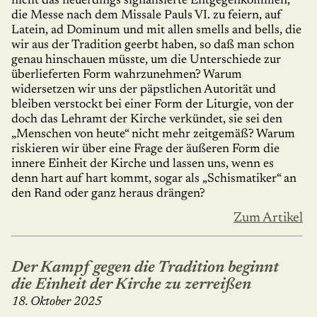
nicht das neuerdings signalisierte Entge­gen­kom­men,
die Messe nach dem Missale Pauls VI. zu feiern, auf
Latein, ad Dominum und mit allen smells and bells, die
wir aus der Tra­di­ti­on ge­erbt haben, so daß man schon
genau hinschauen müsste, um die Unter­schiede zur
überlieferten Form wahrzunehmen? Warum
widersetzen wir uns der päpstlichen Auto­ri­tät und
bleiben verstockt bei einer Form der Liturgie, von der
doch das Lehramt der Kirche verkündet, sie sei den
„Menschen von heute“ nicht mehr zeitgemäß? Warum
ris­kie­ren wir über eine Frage der äußeren Form die
innere Einheit der Kirche und lassen uns, wenn es
denn hart auf hart kommt, sogar als „Schismatiker“ an
den Rand oder ganz heraus drängen?
Zum Artikel
Der Kampf gegen die Tradition beginnt
die Einheit der Kirche zu zerreißen
18. Oktober 2025