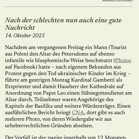
Nach der schlechten nun auch eine gute
Nachricht
14. Oktober 2025
Nachdem am vergangenen Freitag ein Mann (Tourist
aus Polen) den Altar des Petersdoms auf ebenso
infantile wie blasphemische Weise beschmutzt (
Photos
auf Facebook) hatte – nach eigenem Bekunden aus
Protest gegen den Tod ukrainischer Kinder im Krieg –
führte am gestri­gen Montag Kardinal Gambetti als
Erzpriester und damit Hausherr der Kathedrale auf
Anordnung von Papst Leo einen Sühnegottesdienst am
Altar durch. Teilnehmer waren Angehörige des
Kapitels der Basilika und weitere Würdenträger. Einen
ausführlichen Bericht bringt
CNA
, dort gibt es auch
mehrere Photo, von deren Wiedergabe wir aus
urheber­recht­li­chen Gründen absehen.
Der Vorfall ist der zweite innerhalb von 12 Monaten,