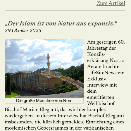
Zum Artikel
„Der Islam ist von Natur aus expansiv.“
29 Oktober 2025
Am gestrigen 60.
Jahrestag der
Konzils­
erklärung Nostra
Aetate brachte
LifeSite­News ein
Exklusiv
Interview mit
dem
emeritierten
Die große Moschee von Rom
Weih­bischof
Bischof Marian Eleganti, das wir hier komplett
wiedergeben. In diesem Interview hat Bischof Eleganti
insbesondere die kürz­lich gemeldete Einrichtung eines
mosle­mischen Gebetsraumes in der vatikanischen