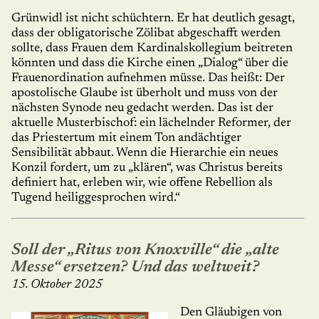
Grünwidl ist nicht schüchtern. Er hat deutlich gesagt,
dass der obli­ga­to­rische Zölibat abgeschafft werden
sollte, dass Frauen dem Kardi­nals­kol­legium beitreten
könnten und dass die Kirche einen „Dialog“ über die
Frauenordination aufnehmen müsse. Das heißt: Der
apostolische Glau­be ist überholt und muss von der
nächsten Synode neu gedacht werden. Das ist der
aktuelle Musterbischof: ein lächelnder Reformer, der
das Priestertum mit einem Ton andächtiger
Sensibilität abbaut. Wenn die Hierarchie ein neues
Konzil fordert, um zu „klären“, was Christus bereits
definiert hat, erleben wir, wie offene Rebellion als
Tugend heilig­ge­spro­chen wird.“
Soll der „Ritus von Knoxville“ die „alte
Messe“ ersetzen? Und das weltweit?
15. Oktober 2025
Den Gläubigen von