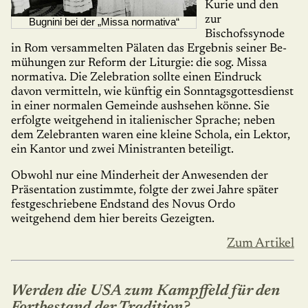
Kurie und den
zur
Bugnini bei der „Missa normativa“
Bischofssynode
in Rom versam­melten Pälaten das Ergebnis seiner Be­
mü­hungen zur Reform der Liturgie: die sog. Missa
normati­va. Die Zelebration sollte einen Eindruck
davon vermitteln, wie künftig ein Sonntagsgottesdienst
in einer normalen Gemeinde aus­hsehen könne. Sie
erfolgte weitgehend in italienischer Sprache; neben
dem Zelebranten waren eine kleine Schola, ein Lektor,
ein Kantor und zwei Ministranten beteiligt.
Obwohl nur eine Minderheit der Anwesenden der
Präsentation zu­stimm­te, folgte der zwei Jahre später
festgeschriebene Endstand des Novus Ordo
weitgehend dem hier bereits Gezeigten.
Zum Artikel
Werden die USA zum Kampffeld für den
Fortbestand der Tradition?