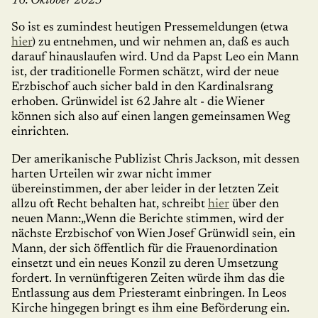
16. Oktober 2025
So ist es zumindest heutigen Pressemeldungen (etwa
hier
) zu entnehmen, und wir nehmen an, daß es auch
darauf hinauslaufen wird. Und da Papst Leo ein Mann
ist, der traditionelle Formen schätzt, wird der neue
Erz­bi­schof auch sicher bald in den Kardinalsrang
erhoben. Grünwidel ist 62 Jahre alt - die Wiener
können sich also auf einen langen gemeinsamen Weg
einrichten.
Der amerikanische Publizist Chris Jackson, mit dessen
harten Urteilen wir zwar nicht immer
übereinstimmen, der aber leider in der letzten Zeit
allzu oft Recht behalten hat, schreibt
hier
über den
neuen Mann:„Wenn die Berichte stimmen, wird der
nächste Erzbischof von Wien Josef Grün­widl sein, ein
Mann, der sich öffentlich für die Frauenordination
einsetzt und ein neues Konzil zu deren Umsetzung
fordert. In ver­nünf­tigeren Zeiten würde ihm das die
Entlassung aus dem Priesteramt ein­brin­gen. In Leos
Kirche hingegen bringt es ihm eine Beförderung ein.